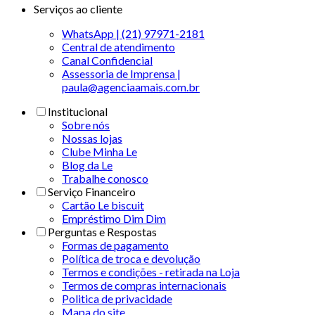
Serviços ao cliente
WhatsApp | (21) 97971-2181
Central de atendimento
Canal Confidencial
Assessoria de Imprensa |
paula@agenciaamais.com.br
Institucional
Sobre nós
Nossas lojas
Clube Minha Le
Blog da Le
Trabalhe conosco
Serviço Financeiro
Cartão Le biscuit
Empréstimo Dim Dim
Perguntas e Respostas
Formas de pagamento
Política de troca e devolução
Termos e condições - retirada na Loja
Termos de compras internacionais
Politica de privacidade
Mapa do site