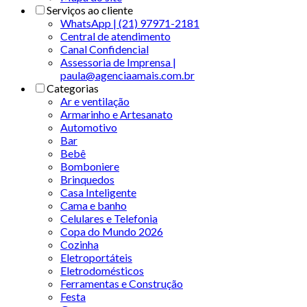
Serviços ao cliente
WhatsApp | (21) 97971-2181
Central de atendimento
Canal Confidencial
Assessoria de Imprensa |
paula@agenciaamais.com.br
Categorias
Ar e ventilação
Armarinho e Artesanato
Automotivo
Bar
Bebê
Bomboniere
Brinquedos
Casa Inteligente
Cama e banho
Celulares e Telefonia
Copa do Mundo 2026
Cozinha
Eletroportáteis
Eletrodomésticos
Ferramentas e Construção
Festa