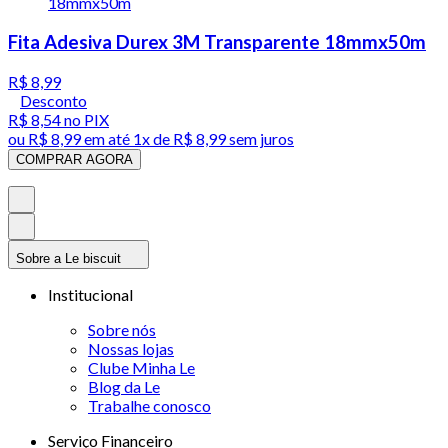
Fita Adesiva Durex 3M Transparente 18mmx50m
R$ 8,99
Desconto
R$ 8,54
no PIX
ou
R$ 8,99
em até 1x de
R$ 8,99
sem juros
COMPRAR AGORA
Sobre a Le biscuit
Institucional
Sobre nós
Nossas lojas
Clube Minha Le
Blog da Le
Trabalhe conosco
Serviço Financeiro