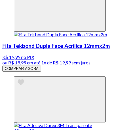
Fita Tekbond Dupla Face Acrílica 12mmx2m
R$ 19,99
no PIX
ou
R$ 19,99
em até 1x de
R$ 19,99
sem juros
COMPRAR AGORA