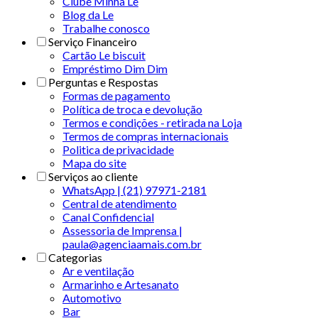
Clube Minha Le
Blog da Le
Trabalhe conosco
Serviço Financeiro
Cartão Le biscuit
Empréstimo Dim Dim
Perguntas e Respostas
Formas de pagamento
Política de troca e devolução
Termos e condições - retirada na Loja
Termos de compras internacionais
Politica de privacidade
Mapa do site
Serviços ao cliente
WhatsApp | (21) 97971-2181
Central de atendimento
Canal Confidencial
Assessoria de Imprensa |
paula@agenciaamais.com.br
Categorias
Ar e ventilação
Armarinho e Artesanato
Automotivo
Bar