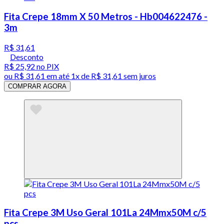
Fita Crepe 18mm X 50 Metros - Hb004622476 -
3m
R$ 31,61
Desconto
R$ 25,92
no PIX
ou
R$ 31,61
em até 1x de
R$ 31,61
sem juros
COMPRAR AGORA
Fita Crepe 3M Uso Geral 101La 24Mmx50M c/5
pcs