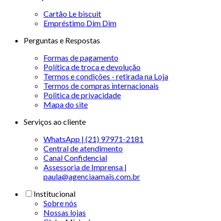
Cartão Le biscuit
Empréstimo Dim Dim
Perguntas e Respostas
Formas de pagamento
Política de troca e devolução
Termos e condições - retirada na Loja
Termos de compras internacionais
Politica de privacidade
Mapa do site
Serviços ao cliente
WhatsApp | (21) 97971-2181
Central de atendimento
Canal Confidencial
Assessoria de Imprensa |
paula@agenciaamais.com.br
Institucional
Sobre nós
Nossas lojas