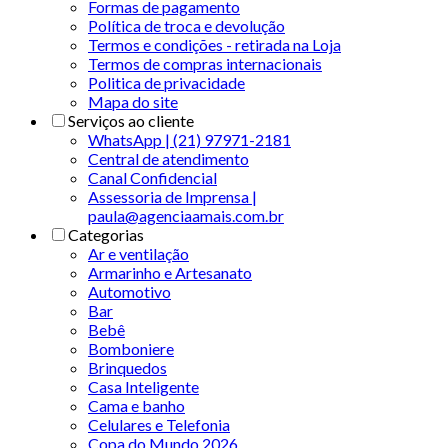
Formas de pagamento
Política de troca e devolução
Termos e condições - retirada na Loja
Termos de compras internacionais
Politica de privacidade
Mapa do site
Serviços ao cliente
WhatsApp | (21) 97971-2181
Central de atendimento
Canal Confidencial
Assessoria de Imprensa |
paula@agenciaamais.com.br
Categorias
Ar e ventilação
Armarinho e Artesanato
Automotivo
Bar
Bebê
Bomboniere
Brinquedos
Casa Inteligente
Cama e banho
Celulares e Telefonia
Copa do Mundo 2026