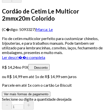
Cordão de Cetim Le Multicor
2mmx20m Colorido
(C�digo:
5093327
)
Marca:
Le
Fio de cetim multicolor perfeito para customizar chinelos,
bijouterias, e para trabalhos manuais. Pode tambem ser
utilizado para lembrancinhas, convites, laços, fechamento de
embalagens, presentes e muito mais.
Ler descri��o completa
R$ 14,24
no PIX
Desconto
ou
R$ 14,99
em até 1x de
R$ 14,99
sem juros
Parcele em até
1
x com o cartão
Le Biscuit
Ver mais formas de pagamento
Selecione ou digite a quantidade desejada