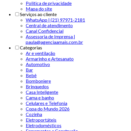
Politica de privacidade
Mapa do site
Serviços ao cliente
WhatsApp | (21) 97971-2181
Central de atendimento
Canal Confidencial
Assessoria de Imprensa |
paula@agenciaamais.com.br
Categorias
Ar e ventilação
Armarinho e Artesanato
Automotivo
Bar
Bebê
Bomboniere
Brinquedos
Casa Inteligente
Cama e banho
Celulares e Telefonia
Copa do Mundo 2026
Cozinha
Eletroportáteis
Eletrodomésticos
Ferramentas e Construção