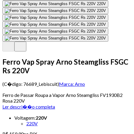
Ferro Vap Spray Arno Steamgliss FSGC
Rs 220V
(C�digo:
76689_Lebiscuit
)
Marca:
Arno
Ferro de Passar Roupa a Vapor Arno Steamgliss FV1930B2
Rosa 220V
Ler descri��o completa
Voltagem
:
220V
220V
R$ 159,90
no PIX