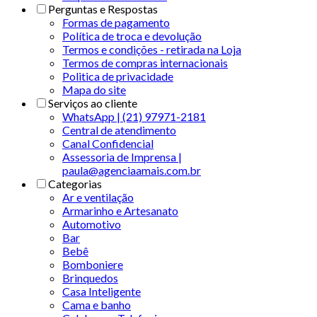
Perguntas e Respostas
Formas de pagamento
Política de troca e devolução
Termos e condições - retirada na Loja
Termos de compras internacionais
Politica de privacidade
Mapa do site
Serviços ao cliente
WhatsApp | (21) 97971-2181
Central de atendimento
Canal Confidencial
Assessoria de Imprensa |
paula@agenciaamais.com.br
Categorias
Ar e ventilação
Armarinho e Artesanato
Automotivo
Bar
Bebê
Bomboniere
Brinquedos
Casa Inteligente
Cama e banho