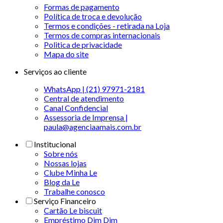
Formas de pagamento
Política de troca e devolução
Termos e condições - retirada na Loja
Termos de compras internacionais
Politica de privacidade
Mapa do site
Serviços ao cliente
WhatsApp | (21) 97971-2181
Central de atendimento
Canal Confidencial
Assessoria de Imprensa |
paula@agenciaamais.com.br
Institucional
Sobre nós
Nossas lojas
Clube Minha Le
Blog da Le
Trabalhe conosco
Serviço Financeiro
Cartão Le biscuit
Empréstimo Dim Dim