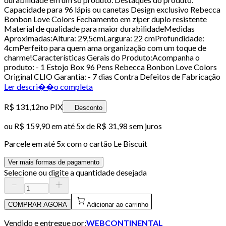
Capacidade para 96 lápis ou canetas Design exclusivo Rebecca
Bonbon Love Colors Fechamento em zíper duplo resistente
Material de qualidade para maior durabilidadeMedidas
Aproximadas:Altura: 29,5cmLargura: 22 cmProfundidade:
4cmPerfeito para quem ama organização com um toque de
charme!Características Gerais do Produto:Acompanha o
produto: - 1 Estojo Box 96 Pens Rebecca Bonbon Love Colors
Original CLIO Garantia: - 7 dias Contra Defeitos de Fabricação
Ler descri��o completa
R$ 131,12
no PIX
Desconto
ou
R$ 159,90
em até
5x de R$ 31,98 sem juros
Parcele em até
5
x com o cartão
Le Biscuit
Ver mais formas de pagamento
Selecione ou digite a quantidade desejada
COMPRAR AGORA
Adicionar ao carrinho
Vendido e entregue por:
WEBCONTINENTAL