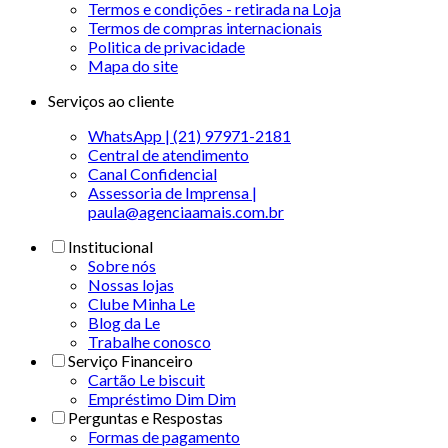
Termos e condições - retirada na Loja
Termos de compras internacionais
Politica de privacidade
Mapa do site
Serviços ao cliente
WhatsApp | (21) 97971-2181
Central de atendimento
Canal Confidencial
Assessoria de Imprensa |
paula@agenciaamais.com.br
Institucional
Sobre nós
Nossas lojas
Clube Minha Le
Blog da Le
Trabalhe conosco
Serviço Financeiro
Cartão Le biscuit
Empréstimo Dim Dim
Perguntas e Respostas
Formas de pagamento