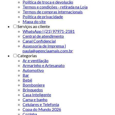
Política de troca e devolução
Termos e condições - retirada na Loja
Termos de compras internacionais
Politica de privacidade
Mapa do site
Serviços ao cliente
WhatsApp | (21) 97971-2181
Central de atendimento
Canal Confidencial
Assessoria de Imprensa |
paula@agenciaamais.com.br
Categorias
Ar e ventilação
Armarinho e Artesanato
Automotivo
Bar
Bebê
Bomboniere
Brinquedos
Casa Inteligente
Cama e banho
Celulares e Telefonia
Copa do Mundo 2026
Cozinha