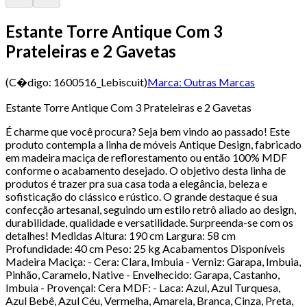
Estante Torre Antique Com 3
Prateleiras e 2 Gavetas
(C�digo:
1600516_Lebiscuit
)
Marca:
Outras Marcas
Estante Torre Antique Com 3 Prateleiras e 2 Gavetas
É charme que você procura? Seja bem vindo ao passado! Este
produto contempla a linha de móveis Antique Design, fabricado
em madeira maciça de reflorestamento ou então 100% MDF
conforme o acabamento desejado. O objetivo desta linha de
produtos é trazer pra sua casa toda a elegância, beleza e
sofisticação do clássico e rústico. O grande destaque é sua
confecção artesanal, seguindo um estilo retrô aliado ao design,
durabilidade, qualidade e versatilidade. Surpreenda-se com os
detalhes! Medidas Altura: 190 cm Largura: 58 cm
Profundidade: 40 cm Peso: 25 kg Acabamentos Disponíveis
Madeira Maciça: - Cera: Clara, Imbuia - Verniz: Garapa, Imbuia,
Pinhão, Caramelo, Native - Envelhecido: Garapa, Castanho,
Imbuia - Provençal: Cera MDF: - Laca: Azul, Azul Turquesa,
Azul Bebê, Azul Céu, Vermelha, Amarela, Branca, Cinza, Preta,