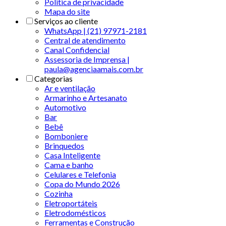
Politica de privacidade
Mapa do site
Serviços ao cliente
WhatsApp | (21) 97971-2181
Central de atendimento
Canal Confidencial
Assessoria de Imprensa |
paula@agenciaamais.com.br
Categorias
Ar e ventilação
Armarinho e Artesanato
Automotivo
Bar
Bebê
Bomboniere
Brinquedos
Casa Inteligente
Cama e banho
Celulares e Telefonia
Copa do Mundo 2026
Cozinha
Eletroportáteis
Eletrodomésticos
Ferramentas e Construção