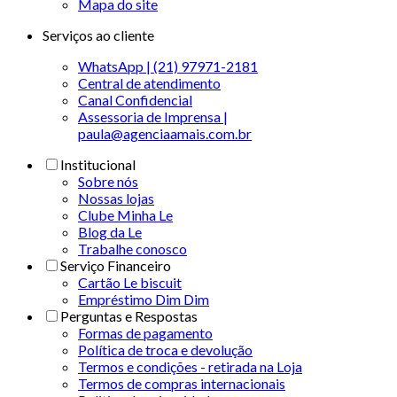
Mapa do site
Serviços ao cliente
WhatsApp | (21) 97971-2181
Central de atendimento
Canal Confidencial
Assessoria de Imprensa |
paula@agenciaamais.com.br
Institucional
Sobre nós
Nossas lojas
Clube Minha Le
Blog da Le
Trabalhe conosco
Serviço Financeiro
Cartão Le biscuit
Empréstimo Dim Dim
Perguntas e Respostas
Formas de pagamento
Política de troca e devolução
Termos e condições - retirada na Loja
Termos de compras internacionais