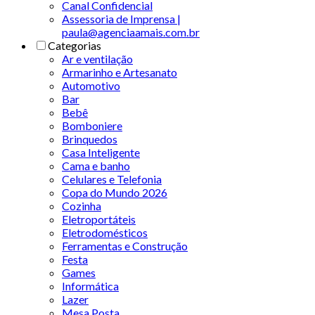
Canal Confidencial
Assessoria de Imprensa |
paula@agenciaamais.com.br
Categorias
Ar e ventilação
Armarinho e Artesanato
Automotivo
Bar
Bebê
Bomboniere
Brinquedos
Casa Inteligente
Cama e banho
Celulares e Telefonia
Copa do Mundo 2026
Cozinha
Eletroportáteis
Eletrodomésticos
Ferramentas e Construção
Festa
Games
Informática
Lazer
Mesa Posta