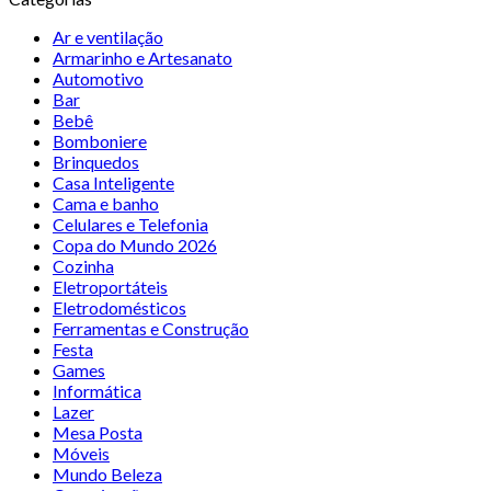
Ar e ventilação
Armarinho e Artesanato
Automotivo
Bar
Bebê
Bomboniere
Brinquedos
Casa Inteligente
Cama e banho
Celulares e Telefonia
Copa do Mundo 2026
Cozinha
Eletroportáteis
Eletrodomésticos
Ferramentas e Construção
Festa
Games
Informática
Lazer
Mesa Posta
Móveis
Mundo Beleza