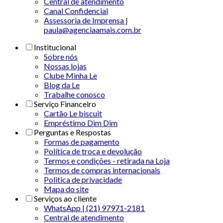
Central de atendimento
Canal Confidencial
Assessoria de Imprensa |
paula@agenciaamais.com.br
Institucional
Sobre nós
Nossas lojas
Clube Minha Le
Blog da Le
Trabalhe conosco
Serviço Financeiro
Cartão Le biscuit
Empréstimo Dim Dim
Perguntas e Respostas
Formas de pagamento
Política de troca e devolução
Termos e condições - retirada na Loja
Termos de compras internacionais
Politica de privacidade
Mapa do site
Serviços ao cliente
WhatsApp | (21) 97971-2181
Central de atendimento