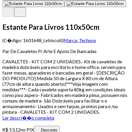
Estante Para Livros 110x50cm
(C�digo:
1601648_Lebiscuit
)
Marca:
Technox
Par De Cavaletes P/ Arte E Apoio De Bancadas
CAVALETES - KIT COM 2 UNIDADES.- Kit de cavaletes de
madeira dobráveis para escritório e home office, servem para
fazer mesas, aparadores e bancadas em geral - [DESCRIÇÃO
DO PRODUTO] Medida 50 de Largura X 80 cm de Altura
(77cm de altura quando aberto)***Veja imagem com
medidas***- Cada cavalete suporta 80kg em condições ideais
como piso áspero- Fabricados em madeira pinus, possuem nós
comuns de madeira- São Dobráveis para facilitar o e
armazenamento- Lixados e sem farpas, prontos para e /ou
pintura - CAVALETES - KIT COM 2 UNIDADES.
Ler descri��o completa
R$ 53,12
no PIX
Desconto