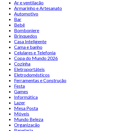
Ar e ventilação
Armarinho e Artesanato
Automotivo
Bar
Bebê
Bomboniere
Brinquedos
Casa Inteligente
Cama e banho
Celulares e Telefonia
Copa do Mundo 2026
Cozinha
Eletroportáteis
Eletrodomésticos
Ferramentas e Construção
Festa
Games
Informática
Lazer
Mesa Posta
Móveis
Mundo Beleza
Organização
Papelaria