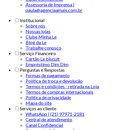
Assessoria de Imprensa |
paula@agenciaamais.com.br
Institucional
Sobre nós
Nossas lojas
Clube Minha Le
Blog da Le
Trabalhe conosco
Serviço Financeiro
Cartão Le biscuit
Empréstimo Dim Dim
Perguntas e Respostas
Formas de pagamento
Política de troca e devolução
Termos e condições - retirada na Loja
Termos de compras internacionais
Politica de privacidade
Mapa do site
Serviços ao cliente
WhatsApp | (21) 97971-2181
Central de atendimento
Canal Confidencial