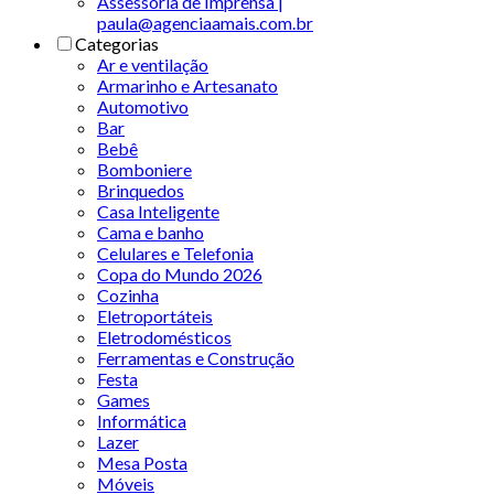
Assessoria de Imprensa |
paula@agenciaamais.com.br
Categorias
Ar e ventilação
Armarinho e Artesanato
Automotivo
Bar
Bebê
Bomboniere
Brinquedos
Casa Inteligente
Cama e banho
Celulares e Telefonia
Copa do Mundo 2026
Cozinha
Eletroportáteis
Eletrodomésticos
Ferramentas e Construção
Festa
Games
Informática
Lazer
Mesa Posta
Móveis