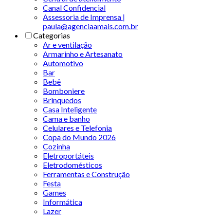
Canal Confidencial
Assessoria de Imprensa |
paula@agenciaamais.com.br
Categorias
Ar e ventilação
Armarinho e Artesanato
Automotivo
Bar
Bebê
Bomboniere
Brinquedos
Casa Inteligente
Cama e banho
Celulares e Telefonia
Copa do Mundo 2026
Cozinha
Eletroportáteis
Eletrodomésticos
Ferramentas e Construção
Festa
Games
Informática
Lazer