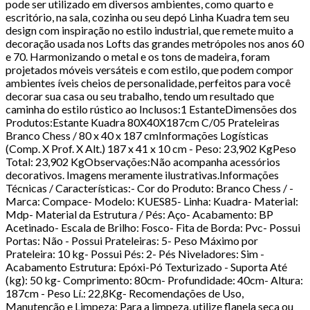
pode ser utilizado em diversos ambientes, como quarto e
escritório, na sala, cozinha ou seu depó Linha Kuadra tem seu
design com inspiração no estilo industrial, que remete muito a
decoração usada nos Lofts das grandes metrópoles nos anos 60
e 70. Harmonizando o metal e os tons de madeira, foram
projetados móveis versáteis e com estilo, que podem compor
ambientes íveis cheios de personalidade, perfeitos para você
decorar sua casa ou seu trabalho, tendo um resultado que
caminha do estilo rústico ao Inclusos:1 EstanteDimensões dos
Produtos:Estante Kuadra 80X40X187cm C/05 Prateleiras
Branco Chess / 80 x 40 x 187 cmInformações Logísticas
(Comp. X Prof. X Alt.) 187 x 41 x 10 cm - Peso: 23,902 KgPeso
Total: 23,902 KgObservações:Não acompanha acessórios
decorativos. Imagens meramente ilustrativas.Informações
Técnicas / Características:- Cor do Produto: Branco Chess / -
Marca: Compace- Modelo: KUES85- Linha: Kuadra- Material:
Mdp- Material da Estrutura / Pés: Aço- Acabamento: BP
Acetinado- Escala de Brilho: Fosco- Fita de Borda: Pvc- Possui
Portas: Não - Possui Prateleiras: 5- Peso Máximo por
Prateleira: 10 kg- Possui Pés: 2- Pés Niveladores: Sim -
Acabamento Estrutura: Epóxi-Pó Texturizado - Suporta Até
(kg): 50 kg- Comprimento: 80cm- Profundidade: 40cm- Altura:
187cm - Peso Lí.: 22,8Kg- Recomendações de Uso,
Manutenção e Limpeza: Para a limpeza, utilize flanela seca ou