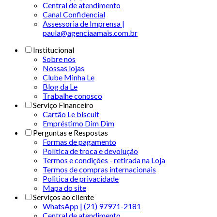
Central de atendimento
Canal Confidencial
Assessoria de Imprensa |
paula@agenciaamais.com.br
Institucional
Sobre nós
Nossas lojas
Clube Minha Le
Blog da Le
Trabalhe conosco
Serviço Financeiro
Cartão Le biscuit
Empréstimo Dim Dim
Perguntas e Respostas
Formas de pagamento
Política de troca e devolução
Termos e condições - retirada na Loja
Termos de compras internacionais
Politica de privacidade
Mapa do site
Serviços ao cliente
WhatsApp | (21) 97971-2181
Central de atendimento