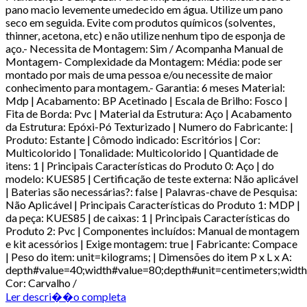
pano macio levemente umedecido em água. Utilize um pano
seco em seguida. Evite com produtos químicos (solventes,
thinner, acetona, etc) e não utilize nenhum tipo de esponja de
aço.- Necessita de Montagem: Sim / Acompanha Manual de
Montagem- Complexidade da Montagem: Média: pode ser
montado por mais de uma pessoa e/ou necessite de maior
conhecimento para montagem.- Garantia: 6 meses Material:
Mdp | Acabamento: BP Acetinado | Escala de Brilho: Fosco |
Fita de Borda: Pvc | Material da Estrutura: Aço | Acabamento
da Estrutura: Epóxi-Pó Texturizado | Numero do Fabricante: |
Produto: Estante | Cômodo indicado: Escritórios | Cor:
Multicolorido | Tonalidade: Multicolorido | Quantidade de
itens: 1 | Principais Características do Produto 0: Aço | do
modelo: KUES85 | Certificação de teste externa: Não aplicável
| Baterias são necessárias?: false | Palavras-chave de Pesquisa:
Não Aplicável | Principais Características do Produto 1: MDP |
da peça: KUES85 | de caixas: 1 | Principais Características do
Produto 2: Pvc | Componentes incluídos: Manual de montagem
e kit acessórios | Exige montagem: true | Fabricante: Compace
| Peso do item: unit=kilograms; | Dimensões do item P x L x A:
depth#value=40;width#value=80;depth#unit=centimeters;width
Cor: Carvalho /
Ler descri��o completa