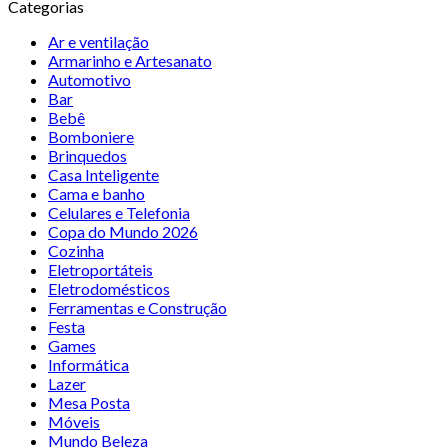
Categorias
Ar e ventilação
Armarinho e Artesanato
Automotivo
Bar
Bebê
Bomboniere
Brinquedos
Casa Inteligente
Cama e banho
Celulares e Telefonia
Copa do Mundo 2026
Cozinha
Eletroportáteis
Eletrodomésticos
Ferramentas e Construção
Festa
Games
Informática
Lazer
Mesa Posta
Móveis
Mundo Beleza