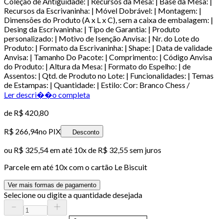
Coleção de Antiguidade: | Recursos da Mesa: | Base da Mesa: |
Recursos da Escrivaninha: | Móvel Dobrável: | Montagem: |
Dimensões do Produto (A x L x C), sem a caixa de embalagem: |
Desing da Escrivaninha: | Tipo de Garantia: | Produto
personalizado: | Motivo de Isenção Anvisa: | Nr. do Lote do
Produto: | Formato da Escrivaninha: | Shape: | Data de validade
Anvisa: | Tamanho Do Pacote: | Comprimento: | Código Anvisa
do Produto: | Altura da Mesa: | Formato do Espelho: | de
Assentos: | Qtd. de Produto no Lote: | Funcionalidades: | Temas
de Estampas: | Quantidade: | Estilo: Cor: Branco Chess /
Ler descri��o completa
de
R$ 420,80
R$ 266,94
no PIX
Desconto
ou
R$ 325,54
em até
10x de R$ 32,55 sem juros
Parcele em até
10
x com o cartão
Le Biscuit
Ver mais formas de pagamento
Selecione ou digite a quantidade desejada