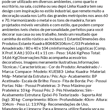
pode ser utilizado em diversos ambientes, como quarto e
escritório, na sala, cozinha ou seu depó Linha Kuadra tem seu
design com inspiração no estilo industrial, que remete muito a
decoração usada nos Lofts das grandes metrópoles nos anos 60
e 70. Harmonizando o metal e os tons de madeira, foram
projetados móveis versáteis e com estilo, que podem compor
ambientes íveis cheios de personalidade, perfeitos para você
decorar sua casa ou seu trabalho, tendo um resultado que
caminha do estilo rústico ao Inclusos:1 EstanteDimensões dos
Produtos:Estante Kuadra 80X40X104cm C/03 Prateleiras
Amadeirado / 80 x 40 x 104 cmInformações Logísticas (Comp.
X Prof. X Alt.) 103 x 41 x 11 cm - Peso: 14,66 KgPeso Total:
14,66 KgObservações:Não acompanha acessórios
decorativos. Imagens meramente ilustrativas.Informações
Técnicas / Características:- Cor do Produto: Amadeirado / -
Marca: Compace- Modelo: KUES83- Linha: Kuadra- Material:
Mdp- Material da Estrutura / Pés: Aço- Acabamento: BP
Acetinado- Escala de Brilho: Fosco- Fita de Borda: Pvc- Possui
Portas: Não - Possui Prateleiras: 3- Peso Máximo por
Prateleira: 10 kg- Possui Pés: 2- Pés Niveladores: Sim -
Acabamento Estrutura: Epóxi-Pó Texturizado - Suporta Até
(kg): 30 kg- Comprimento: 80cm- Profundidade: 40cm- Altura:
104cm - Peso Lí.: 13,97Kg- Recomendações de Uso,
Manutenção e Limpeza: Para a limpeza, utilize flanela seca ou