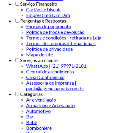
Serviço Financeiro
Cartão Le biscuit
Empréstimo Dim Dim
Perguntas e Respostas
Formas de pagamento
Política de troca e devolução
Termos e condições - retirada na Loja
Termos de compras internacionais
Politica de privacidade
Mapa do site
Serviços ao cliente
WhatsApp | (21) 97971-2181
Central de atendimento
Canal Confidencial
Assessoria de Imprensa |
paula@agenciaamais.com.br
Categorias
Ar e ventilação
Armarinho e Artesanato
Automotivo
Bar
Bebê
Bomboniere