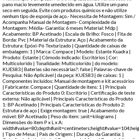
pano macio levemente umedecido em água. Utilize um pano
seco em seguida. Evite com produtos químicos e não utilize
nenhum tipo de esponja de aço.- Necessita de Montagem: Sim /
Acompanha Manual de Montagem- Complexidade da
Montagem: Média- Garantia: 6 meses Material: Mdp |
Acabamento: BP Acetinado | Escala de Brilho: Fosco | Fita de
Borda: Pvc | Material da Estrutura: Aço | Acabamento da
Estrutura: Epóxi-Pó Texturizado | Quantidade de caixas de
embalagem: 1 | Marca: Compace | Modelo: Estante Kuadra |
Produto: Estante | Cômodo indicado: Escritórios | Cor:
Multicolorido | Tonalidade: Multicolorido | do modelo:
KUES83 | Baterias são necessárias?: false | Palavras-chave de
Pesquisa: Não Aplicável | da peça: KUES83 | de caixas: 1 |
Componentes incluídos: Manual de montagem e kit acessórios
| Fabricante: Compace | Quantidade de itens: 1 | Principais
Características do Produto 0: Escritório | Certificação de teste
externa: Não aplicável | Principais Características do Produto
1: BP Acetinado | Principais Características do Produto 2:
Estrutura de aço | Exige montagem: true | Acabamento do
móvel: BP Acetinado | Peso do item: ;unit=kilograms |
Dimensões do item P x L x A:
width#value=80;depth#unit=centimeters;height#value=104;hei
| Tipo de Mesa: | País de Origem: | Duração da Garantia: |