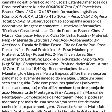
caminha do estilo rústico ao Inclusos:1 EstanteDimensões dos
Produtos:Estante Kuadra 60X40X187cm C/05 Prateleiras
Branco Chess / 60 x 40 x 187 cmInformações Logísticas
(Comp. X Prof. X Alt.) 187 x 41 x 10 cm - Peso: 19,542 KgPeso
Total: 19,542 KgObservações:Não acompanha acessórios
decorativos. Imagens meramente ilustrativas.Informações
Técnicas / Características:- Cor do Produto: Branco Chess / -
Marca: Compace- Modelo: KUES65- Linha: Kuadra- Material:
Mdp- Material da Estrutura / Pés: Aço- Acabamento: BP
Acetinado- Escala de Brilho: Fosco- Fita de Borda: Pvc- Possui
Portas: Não - Possui Prateleiras: 5- Peso Máximo por
Prateleira: 10 kg- Possui Pés: 2- Pés Niveladores: Sim -
Acabamento Estrutura: Epóxi-Pó Texturizado - Suporta Até
(kg): 50 kg- Comprimento: 60cm- Profundidade: 40cm- Altura:
187cm - Peso Lí.: 18,44Kg- Recomendações de Uso,
Manutenção e Limpeza: Para a limpeza, utilize flanela seca ou
pano macio levemente umedecido em água. Utilize um pano
seco em seguida. Evite com produtos químicos (solventes,
thinner, acetona, etc) e não utilize nenhum tipo de esponja de
aço.- Necessita de Montagem: Sim / Acompanha Manual de
Montagem- Complexidade da Montagem: Média: pode ser
montado por mais de uma pessoa e/ou necessite de maior
conhecimento para montagem.- Garantia: 6 meses Material:
Mdp | Acabamento: BP Acetinado | Escala de Brilho: Fosco |