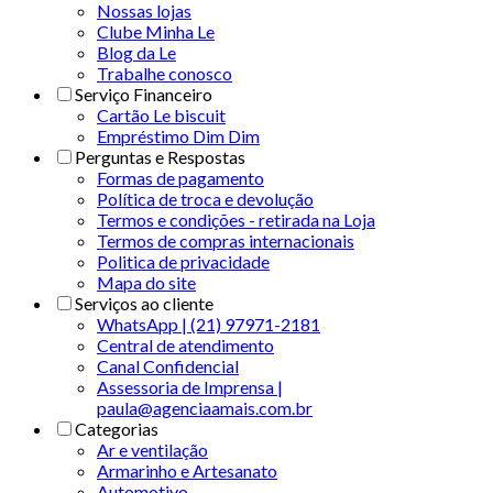
Nossas lojas
Clube Minha Le
Blog da Le
Trabalhe conosco
Serviço Financeiro
Cartão Le biscuit
Empréstimo Dim Dim
Perguntas e Respostas
Formas de pagamento
Política de troca e devolução
Termos e condições - retirada na Loja
Termos de compras internacionais
Politica de privacidade
Mapa do site
Serviços ao cliente
WhatsApp | (21) 97971-2181
Central de atendimento
Canal Confidencial
Assessoria de Imprensa |
paula@agenciaamais.com.br
Categorias
Ar e ventilação
Armarinho e Artesanato
Automotivo