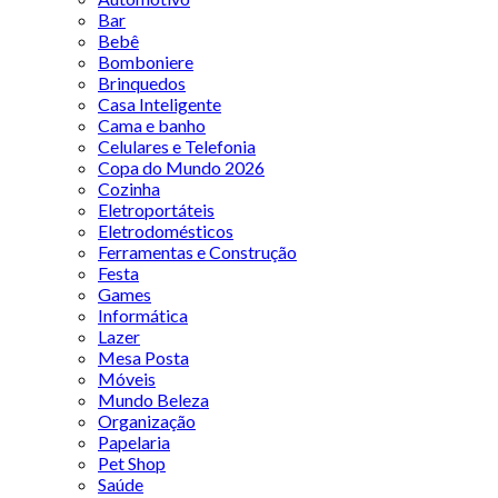
Bar
Bebê
Bomboniere
Brinquedos
Casa Inteligente
Cama e banho
Celulares e Telefonia
Copa do Mundo 2026
Cozinha
Eletroportáteis
Eletrodomésticos
Ferramentas e Construção
Festa
Games
Informática
Lazer
Mesa Posta
Móveis
Mundo Beleza
Organização
Papelaria
Pet Shop
Saúde