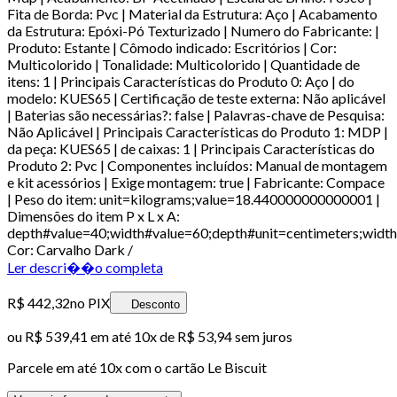
Fita de Borda: Pvc | Material da Estrutura: Aço | Acabamento
da Estrutura: Epóxi-Pó Texturizado | Numero do Fabricante: |
Produto: Estante | Cômodo indicado: Escritórios | Cor:
Multicolorido | Tonalidade: Multicolorido | Quantidade de
itens: 1 | Principais Características do Produto 0: Aço | do
modelo: KUES65 | Certificação de teste externa: Não aplicável
| Baterias são necessárias?: false | Palavras-chave de Pesquisa:
Não Aplicável | Principais Características do Produto 1: MDP |
da peça: KUES65 | de caixas: 1 | Principais Características do
Produto 2: Pvc | Componentes incluídos: Manual de montagem
e kit acessórios | Exige montagem: true | Fabricante: Compace
| Peso do item: unit=kilograms;value=18.440000000000001 |
Dimensões do item P x L x A:
depth#value=40;width#value=60;depth#unit=centimeters;width
Cor: Carvalho Dark /
Ler descri��o completa
R$ 442,32
no PIX
Desconto
ou
R$ 539,41
em até
10x de R$ 53,94 sem juros
Parcele em até
10
x com o cartão
Le Biscuit