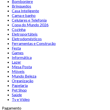
Bomboniere
Brinquedos
Casa Inteligente
Cama e banho
Celulares e Telefonia
Copa do Mundo 2026
Cozinha
Eletroportáteis
Eletrodomésticos
Ferramentas e Construção
Festa
Games
Informática
Lazer
Mesa Posta
Móveis
Mundo Beleza
Organização
Papelaria
Pet Shop
Saúde
Tv e Vídeo
Pagamento