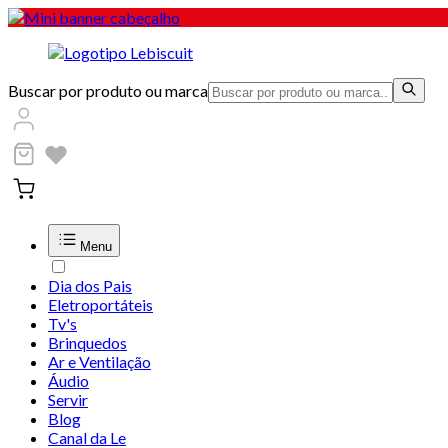
Buscar por produto ou marca
Menu
Dia dos Pais
Eletroportáteis
Tv's
Brinquedos
Ar e Ventilação
Áudio
Servir
Blog
Canal da Le