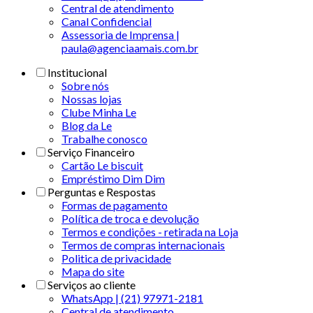
Central de atendimento
Canal Confidencial
Assessoria de Imprensa |
paula@agenciaamais.com.br
Institucional
Sobre nós
Nossas lojas
Clube Minha Le
Blog da Le
Trabalhe conosco
Serviço Financeiro
Cartão Le biscuit
Empréstimo Dim Dim
Perguntas e Respostas
Formas de pagamento
Política de troca e devolução
Termos e condições - retirada na Loja
Termos de compras internacionais
Politica de privacidade
Mapa do site
Serviços ao cliente
WhatsApp | (21) 97971-2181
Central de atendimento