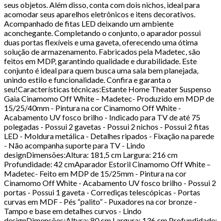
seus objetos. Além disso, conta com dois nichos, ideal para
acomodar seus aparelhos eletrônicos e itens decorativos.
Acompanhado de fitas LED deixando um ambiente
aconchegante. Completando o conjunto, o aparador possui
duas portas flexíveis e uma gaveta, oferecendo uma ótima
solução de armazenamento. Fabricados pela Madetec, são
feitos em MDP, garantindo qualidade e durabilidade. Este
conjunto é ideal para quem busca uma sala bem planejada,
unindo estilo e funcionalidade. Confira e garanta o
seu!Características técnicas:Estante Home Theater Suspenso
Gaia Cinamomo Off White – Madetec- Produzido em MDP de
15/25/40mm - Pintura na cor Cinamomo Off White -
Acabamento UV fosco brilho - Indicado para TV de até 75
polegadas - Possui 2 gavetas - Possui 2 nichos - Possui 2 fitas
LED - Moldura metálica - Detalhes ripados - Fixação na parede
- Não acompanha suporte para TV - Lindo
designDimensões:Altura: 181,5 cm Largura: 216 cm
Profundidade: 42 cmAparador Estoril Cinamomo Off White –
Madetec- Feito em MDP de 15/25mm - Pintura na cor
Cinamomo Off White - Acabamento UV fosco brilho - Possui 2
portas - Possui 1 gaveta - Corrediças telescópicas - Portas
curvas em MDF - Pés “palito” - Puxadores na cor bronze -
Tampo e base em detalhes curvos - Lindo
designDimensões:Altura: 80 cm Largura: 136 cm Profundidade: