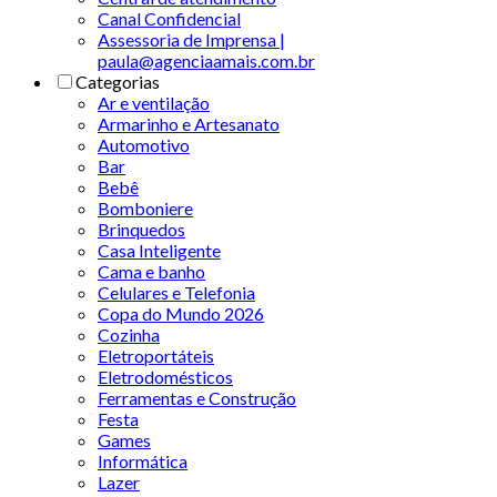
Canal Confidencial
Assessoria de Imprensa |
paula@agenciaamais.com.br
Categorias
Ar e ventilação
Armarinho e Artesanato
Automotivo
Bar
Bebê
Bomboniere
Brinquedos
Casa Inteligente
Cama e banho
Celulares e Telefonia
Copa do Mundo 2026
Cozinha
Eletroportáteis
Eletrodomésticos
Ferramentas e Construção
Festa
Games
Informática
Lazer