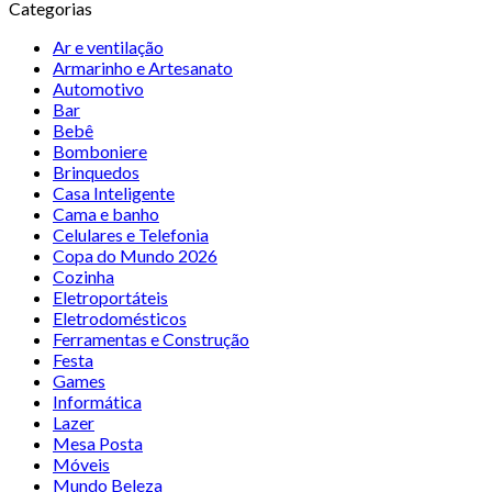
Categorias
Ar e ventilação
Armarinho e Artesanato
Automotivo
Bar
Bebê
Bomboniere
Brinquedos
Casa Inteligente
Cama e banho
Celulares e Telefonia
Copa do Mundo 2026
Cozinha
Eletroportáteis
Eletrodomésticos
Ferramentas e Construção
Festa
Games
Informática
Lazer
Mesa Posta
Móveis
Mundo Beleza