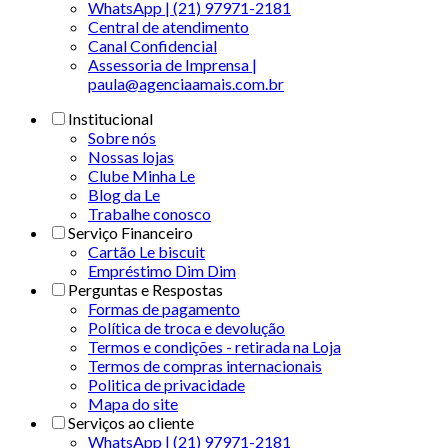
WhatsApp | (21) 97971-2181
Central de atendimento
Canal Confidencial
Assessoria de Imprensa |
paula@agenciaamais.com.br
Institucional
Sobre nós
Nossas lojas
Clube Minha Le
Blog da Le
Trabalhe conosco
Serviço Financeiro
Cartão Le biscuit
Empréstimo Dim Dim
Perguntas e Respostas
Formas de pagamento
Política de troca e devolução
Termos e condições - retirada na Loja
Termos de compras internacionais
Politica de privacidade
Mapa do site
Serviços ao cliente
WhatsApp | (21) 97971-2181