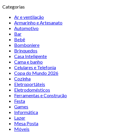
Categorias
Ar e ventilação
Armarinho e Artesanato
Automotivo
Bar
Bebê
Bomboniere
Brinquedos
Casa Inteligente
Cama e banho
Celulares e Telefonia
Copa do Mundo 2026
Cozinha
Eletroportáteis
Eletrodomésticos
Ferramentas e Construção
Festa
Games
Informática
Lazer
Mesa Posta
Móveis