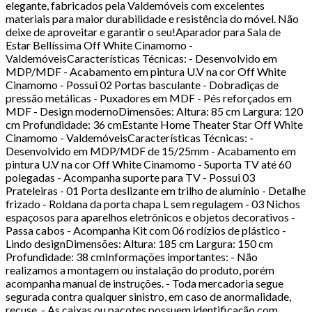
elegante, fabricados pela Valdemóveis com excelentes
materiais para maior durabilidade e resistência do móvel. Não
deixe de aproveitar e garantir o seu!Aparador para Sala de
Estar Bellíssima Off White Cinamomo -
ValdemóveisCaracterísticas Técnicas: - Desenvolvido em
MDP/MDF - Acabamento em pintura U.V na cor Off White
Cinamomo - Possui 02 Portas basculante - Dobradiças de
pressão metálicas - Puxadores em MDF - Pés reforçados em
MDF - Design modernoDimensões: Altura: 85 cm Largura: 120
cm Profundidade: 36 cmEstante Home Theater Star Off White
Cinamomo - ValdemóveisCaracterísticas Técnicas: -
Desenvolvido em MDP/MDF de 15/25mm - Acabamento em
pintura U.V na cor Off White Cinamomo - Suporta TV até 60
polegadas - Acompanha suporte para TV - Possui 03
Prateleiras - 01 Porta deslizante em trilho de alumínio - Detalhe
frizado - Roldana da porta chapa L sem regulagem - 03 Nichos
espaçosos para aparelhos eletrônicos e objetos decorativos -
Passa cabos - Acompanha Kit com 06 rodízios de plástico -
Lindo designDimensões: Altura: 185 cm Largura: 150 cm
Profundidade: 38 cmInformações importantes: - Não
realizamos a montagem ou instalação do produto, porém
acompanha manual de instruções. - Toda mercadoria segue
segurada contra qualquer sinistro, em caso de anormalidade,
recuse. - As caixas ou pacotes possuem identificação com