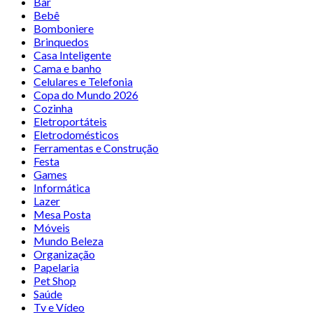
Bar
Bebê
Bomboniere
Brinquedos
Casa Inteligente
Cama e banho
Celulares e Telefonia
Copa do Mundo 2026
Cozinha
Eletroportáteis
Eletrodomésticos
Ferramentas e Construção
Festa
Games
Informática
Lazer
Mesa Posta
Móveis
Mundo Beleza
Organização
Papelaria
Pet Shop
Saúde
Tv e Vídeo