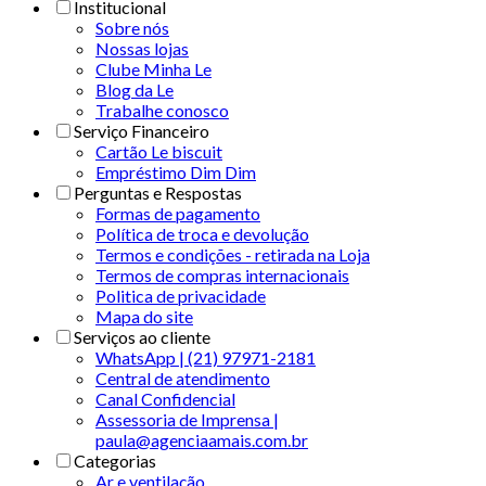
Institucional
Sobre nós
Nossas lojas
Clube Minha Le
Blog da Le
Trabalhe conosco
Serviço Financeiro
Cartão Le biscuit
Empréstimo Dim Dim
Perguntas e Respostas
Formas de pagamento
Política de troca e devolução
Termos e condições - retirada na Loja
Termos de compras internacionais
Politica de privacidade
Mapa do site
Serviços ao cliente
WhatsApp | (21) 97971-2181
Central de atendimento
Canal Confidencial
Assessoria de Imprensa |
paula@agenciaamais.com.br
Categorias
Ar e ventilação