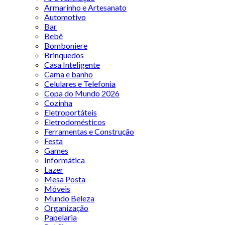
Armarinho e Artesanato
Automotivo
Bar
Bebê
Bomboniere
Brinquedos
Casa Inteligente
Cama e banho
Celulares e Telefonia
Copa do Mundo 2026
Cozinha
Eletroportáteis
Eletrodomésticos
Ferramentas e Construção
Festa
Games
Informática
Lazer
Mesa Posta
Móveis
Mundo Beleza
Organização
Papelaria