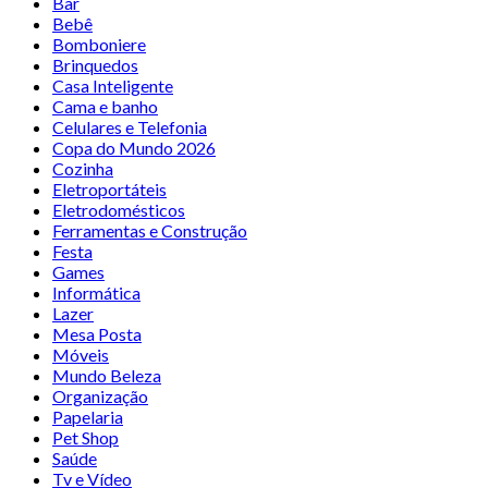
Bar
Bebê
Bomboniere
Brinquedos
Casa Inteligente
Cama e banho
Celulares e Telefonia
Copa do Mundo 2026
Cozinha
Eletroportáteis
Eletrodomésticos
Ferramentas e Construção
Festa
Games
Informática
Lazer
Mesa Posta
Móveis
Mundo Beleza
Organização
Papelaria
Pet Shop
Saúde
Tv e Vídeo