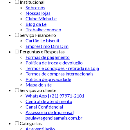
Institucional
Sobre nós
Nossas lojas
Clube Minha Le
Blog da Le
Trabalhe conosco
Serviço Financeiro
Cartão Le biscuit
Empréstimo Dim Dim
Perguntas e Respostas
Formas de pagamento
Política de troca e devolução
Termos e condições - retirada na Loja
Termos de compras internacionais
Politica de privacidade
Mapa do site
Serviços ao cliente
WhatsApp | (21) 97971-2181
Central de atendimento
Canal Confidencial
Assessoria de Imprensa |
paula@agenciaamais.com.br
Categorias
Ar e ventilação