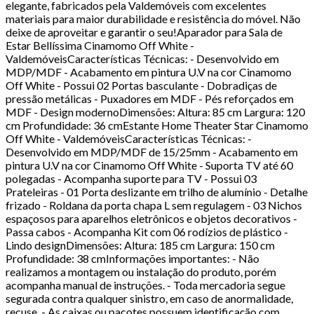
elegante, fabricados pela Valdemóveis com excelentes
materiais para maior durabilidade e resistência do móvel. Não
deixe de aproveitar e garantir o seu!Aparador para Sala de
Estar Bellíssima Cinamomo Off White -
ValdemóveisCaracterísticas Técnicas: - Desenvolvido em
MDP/MDF - Acabamento em pintura U.V na cor Cinamomo
Off White - Possui 02 Portas basculante - Dobradiças de
pressão metálicas - Puxadores em MDF - Pés reforçados em
MDF - Design modernoDimensões: Altura: 85 cm Largura: 120
cm Profundidade: 36 cmEstante Home Theater Star Cinamomo
Off White - ValdemóveisCaracterísticas Técnicas: -
Desenvolvido em MDP/MDF de 15/25mm - Acabamento em
pintura U.V na cor Cinamomo Off White - Suporta TV até 60
polegadas - Acompanha suporte para TV - Possui 03
Prateleiras - 01 Porta deslizante em trilho de alumínio - Detalhe
frizado - Roldana da porta chapa L sem regulagem - 03 Nichos
espaçosos para aparelhos eletrônicos e objetos decorativos -
Passa cabos - Acompanha Kit com 06 rodízios de plástico -
Lindo designDimensões: Altura: 185 cm Largura: 150 cm
Profundidade: 38 cmInformações importantes: - Não
realizamos a montagem ou instalação do produto, porém
acompanha manual de instruções. - Toda mercadoria segue
segurada contra qualquer sinistro, em caso de anormalidade,
recuse. - As caixas ou pacotes possuem identificação com