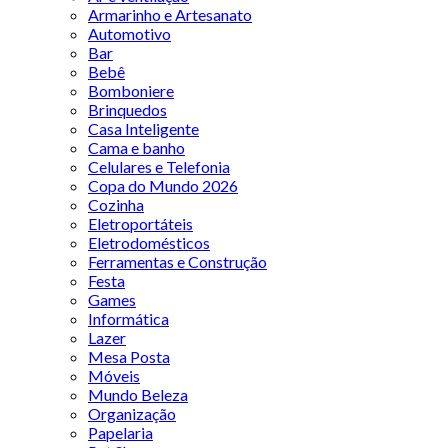
Armarinho e Artesanato
Automotivo
Bar
Bebê
Bomboniere
Brinquedos
Casa Inteligente
Cama e banho
Celulares e Telefonia
Copa do Mundo 2026
Cozinha
Eletroportáteis
Eletrodomésticos
Ferramentas e Construção
Festa
Games
Informática
Lazer
Mesa Posta
Móveis
Mundo Beleza
Organização
Papelaria