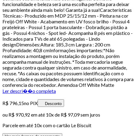
funcionalidade e beleza será uma escolha perfeita para deixar
seu ambiente ainda mais belo! Garanta já a sua!Características
Técnicas:- Produzido em MDP 25/15/12 mm - Pintura na cor
Freijó Off White - Acabamento em UV fosco brilho - Possui 4
prateleiras - Possui 1 porta basculante - Dobradiças pistão a
gás - Possui 4 nichos - Spot led- Acompanha 8 pés em plástico -
Indicados para TVs de até 65 polegadas - Lindo
designDimensões:Altura: 185,3 cm Largura : 200 cm
Profundidade: 40,8 cmInformações importantes:*Não
realizamos a montagem ou instalação do produto, porém
acompanha manual de instruções. *Toda mercadoria segue
segurada contra qualquer sinistro, em caso de anormalidade,
recuse. *As caixas ou pacotes possuem identificação com o
nome, cidade e quantidades de volumes relativos à compra para
conferencia do recebedor. Amendoa Off White Matte
Ler descri��o completa
R$ 796,15
no PIX
Desconto
ou
R$ 970,92
em até
10x de R$ 97,09 sem juros
Parcele em até
10
x com o cartão
Le Biscuit