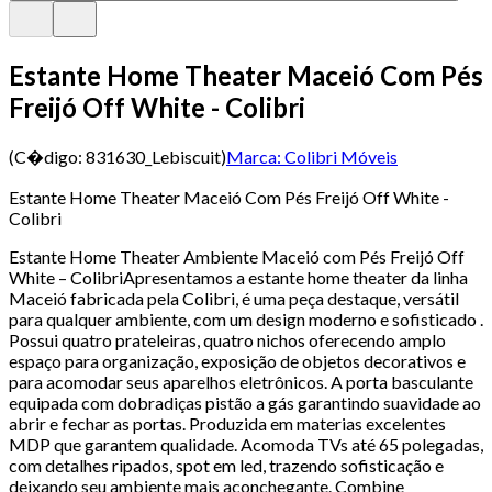
Estante Home Theater Maceió Com Pés
Freijó Off White - Colibri
(C�digo:
831630_Lebiscuit
)
Marca:
Colibri Móveis
Estante Home Theater Maceió Com Pés Freijó Off White -
Colibri
Estante Home Theater Ambiente Maceió com Pés Freijó Off
White – ColibriApresentamos a estante home theater da linha
Maceió fabricada pela Colibri, é uma peça destaque, versátil
para qualquer ambiente, com um design moderno e sofisticado .
Possui quatro prateleiras, quatro nichos oferecendo amplo
espaço para organização, exposição de objetos decorativos e
para acomodar seus aparelhos eletrônicos. A porta basculante
equipada com dobradiças pistão a gás garantindo suavidade ao
abrir e fechar as portas. Produzida em materias excelentes
MDP que garantem qualidade. Acomoda TVs até 65 polegadas,
com detalhes ripados, spot em led, trazendo sofisticação e
deixando seu ambiente mais aconchegante. Combine