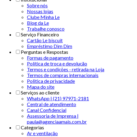
Sobre nós
Nossas lojas
Clube Minha Le
Blog da Le
Trabalhe conosco
Serviço Financeiro
Cartão Le biscuit
Empréstimo Dim Dim
Perguntas e Respostas
Formas de pagamento
Política de troca e devolução
Termos e condições - retirada na Loja
Termos de compras internacionais
Politica de privacidade
Mapa do site
Serviços ao cliente
WhatsApp | (21) 97971-2181
Central de atendimento
Canal Confidencial
Assessoria de Imprensa |
paula@agenciaamais.com.br
Categorias
Ar e ventilação