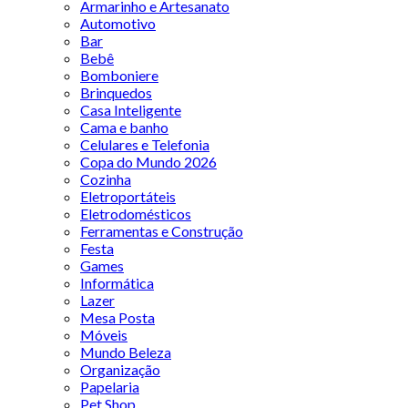
Armarinho e Artesanato
Automotivo
Bar
Bebê
Bomboniere
Brinquedos
Casa Inteligente
Cama e banho
Celulares e Telefonia
Copa do Mundo 2026
Cozinha
Eletroportáteis
Eletrodomésticos
Ferramentas e Construção
Festa
Games
Informática
Lazer
Mesa Posta
Móveis
Mundo Beleza
Organização
Papelaria
Pet Shop