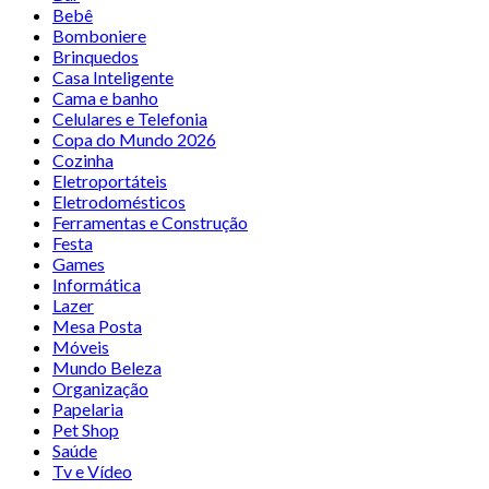
Bebê
Bomboniere
Brinquedos
Casa Inteligente
Cama e banho
Celulares e Telefonia
Copa do Mundo 2026
Cozinha
Eletroportáteis
Eletrodomésticos
Ferramentas e Construção
Festa
Games
Informática
Lazer
Mesa Posta
Móveis
Mundo Beleza
Organização
Papelaria
Pet Shop
Saúde
Tv e Vídeo