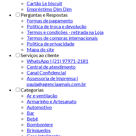
Cartão Le biscuit
Empréstimo Dim Dim
Perguntas e Respostas
Formas de pagamento
Política de troca e devolução
Termos e condições - retirada na Loja
Termos de compras internacionais
Politica de privacidade
Mapa do site
Serviços ao cliente
WhatsApp | (21) 97971-2181
Central de atendimento
Canal Confidencial
Assessoria de Imprensa |
paula@agenciaamais.com.br
Categorias
Ar e ventilação
Armarinho e Artesanato
Automotivo
Bar
Bebê
Bomboniere
Brinquedos
Casa Inteligente