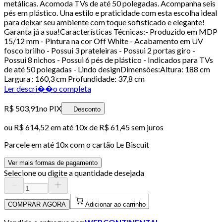
metálicas. Acomoda TVs de até 50 polegadas. Acompanha seis
pés em plástico. Una estilo e praticidade com esta escolha ideal
para deixar seu ambiente com toque sofisticado e elegante!
Garanta já a sua!Características Técnicas:- Produzido em MDP
15/12 mm - Pintura na cor Off White - Acabamento em UV
fosco brilho - Possui 3 prateleiras - Possui 2 portas giro -
Possui 8 nichos - Possui 6 pés de plástico - Indicados para TVs
de até 50 polegadas - Lindo designDimensões:Altura: 188 cm
Largura : 160,3 cm Profundidade: 37,8 cm
Ler descri��o completa
R$ 503,91
no PIX
Desconto
ou
R$ 614,52
em até
10x de R$ 61,45 sem juros
Parcele em até
10
x com o cartão
Le Biscuit
Ver mais formas de pagamento
Selecione ou digite a quantidade desejada
COMPRAR AGORA
Adicionar ao carrinho