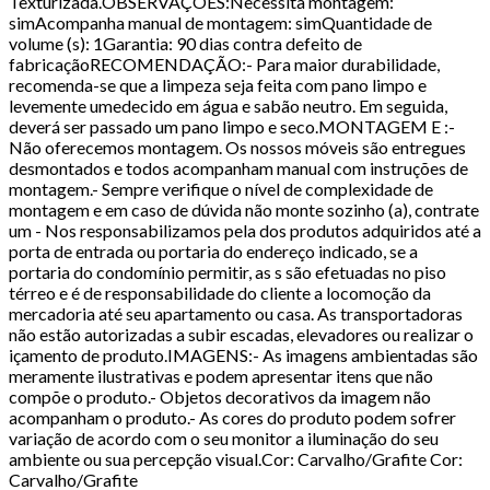
Texturizada.OBSERVAÇÕES:Necessita montagem:
simAcompanha manual de montagem: simQuantidade de
volume (s): 1Garantia: 90 dias contra defeito de
fabricaçãoRECOMENDAÇÃO:- Para maior durabilidade,
recomenda-se que a limpeza seja feita com pano limpo e
levemente umedecido em água e sabão neutro. Em seguida,
deverá ser passado um pano limpo e seco.MONTAGEM E :-
Não oferecemos montagem. Os nossos móveis são entregues
desmontados e todos acompanham manual com instruções de
montagem.- Sempre verifique o nível de complexidade de
montagem e em caso de dúvida não monte sozinho (a), contrate
um - Nos responsabilizamos pela dos produtos adquiridos até a
porta de entrada ou portaria do endereço indicado, se a
portaria do condomínio permitir, as s são efetuadas no piso
térreo e é de responsabilidade do cliente a locomoção da
mercadoria até seu apartamento ou casa. As transportadoras
não estão autorizadas a subir escadas, elevadores ou realizar o
içamento de produto.IMAGENS:- As imagens ambientadas são
meramente ilustrativas e podem apresentar itens que não
compõe o produto.- Objetos decorativos da imagem não
acompanham o produto.- As cores do produto podem sofrer
variação de acordo com o seu monitor a iluminação do seu
ambiente ou sua percepção visual.Cor: Carvalho/Grafite Cor:
Carvalho/Grafite