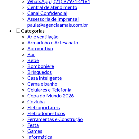
WhatsApp | (21) 97971-2181
Central de atendimento
Canal Confidencial
Assessoria de Imprensa |
paula@agenciaamais.com.br
Categorias
Ar e ventilação
Armarinho e Artesanato
Automotivo
Bar
Bebê
Bomboniere
Brinquedos
Casa Inteligente
Cama e banho
Celulares e Telefonia
Copa do Mundo 2026
Cozinha
Eletroportáteis
Eletrodomésticos
Ferramentas e Construção
Festa
Games
Informática