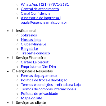
WhatsApp | (21) 97971-2181
Central de atendimento
Canal Confidencial
Assessoria de Imprensa |
paula@agenciaamais.com.br
Institucional
Sobre nós
Nossas lojas
Clube Minha Le
Blog da Le
Trabalhe conosco
Serviço Financeiro
Cartão Le biscuit
Empréstimo Dim Dim
Perguntas e Respostas
Formas de pagamento
Política de troca e devolução
Termos e condições - retirada na Loja
Termos de compras internacionais
Politica de privacidade
Mapa do site
Serviços ao cliente