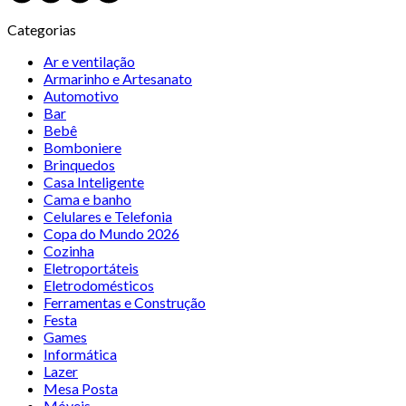
Categorias
Ar e ventilação
Armarinho e Artesanato
Automotivo
Bar
Bebê
Bomboniere
Brinquedos
Casa Inteligente
Cama e banho
Celulares e Telefonia
Copa do Mundo 2026
Cozinha
Eletroportáteis
Eletrodomésticos
Ferramentas e Construção
Festa
Games
Informática
Lazer
Mesa Posta
Móveis