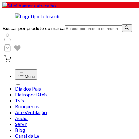
Buscar por produto ou marca
Menu
Dia dos Pais
Eletroportáteis
Tv's
Brinquedos
Ar e Ventilação
Áudio
Servir
Blog
Canal da Le