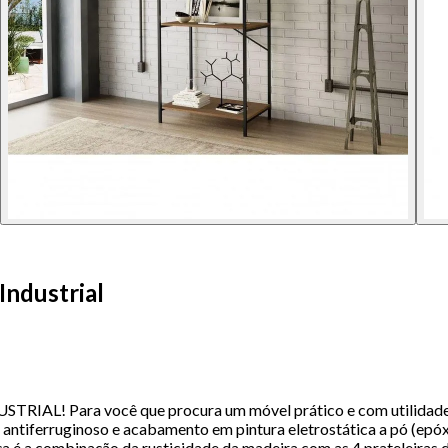
Industrial
ara você que procura um móvel prático e com utilidade, enc
 antiferruginoso e acabamento em pintura eletrostática a pó (epó
a peça é a combinação da rusticidade da madeira com as 4 prateleir