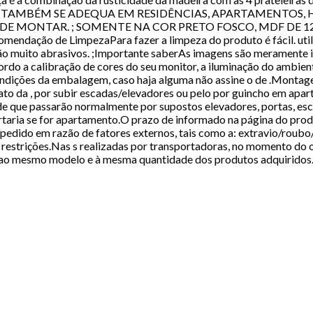
SA, TAMBÉM SE ADEQUA EM RESIDÊNCIAS, APARTAMENTOS
E MONTAR. ; SOMENTE NA COR PRETO FOSCO, MDF DE 12MM
ndação de LimpezaPara fazer a limpeza do produto é fácil. uti
ão muito abrasivos. ;Importante saberAs imagens são meramente 
ordo a calibração de cores do seu monitor, a iluminação do ambien
ondições da embalagem, caso haja alguma não assine o de .Montag
 ato da , por subir escadas/elevadores ou pelo por guincho em apa
e que passarão normalmente por supostos elevadores, portas, esc
portaria se for apartamento.O prazo de informado na página do pro
pedido em razão de fatores externos, tais como a: extravio/roubo/
restrições.Nas s realizadas por transportadoras, no momento do
mo modelo e à mesma quantidade dos produtos adquiridos.;Gar