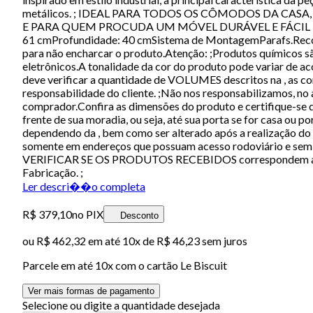
metálicos. ; IDEAL PARA TODOS OS CÔMODOS DA CA
E PARA QUEM PROCUDA UM MÓVEL DURÁVEL E FÁCIL D
61 cmProfundidade: 40 cmSistema de MontagemParafs.Recome
para não encharcar o produto.Atenção: ;Produtos químicos s
eletrônicos.A tonalidade da cor do produto pode variar de ac
deve verificar a quantidade de VOLUMES descritos na , as c
responsabilidade do cliente. ;Não nos responsabilizamos, no
comprador.Confira as dimensões do produto e certifique-se d
frente de sua moradia, ou seja, até sua porta se for casa ou 
dependendo da , bem como ser alterado após a realização do 
somente em endereços que possuam acesso rodoviário e sem 
VERIFICAR SE OS PRODUTOS RECEBIDOS correspondem ao mes
Fabricação. ;
Ler descri��o completa
R$ 379,10
no PIX
Desconto
ou
R$ 462,32
em até
10x de R$ 46,23 sem juros
Parcele em até
10
x com o cartão
Le Biscuit
Ver mais formas de pagamento
Selecione ou digite a quantidade desejada