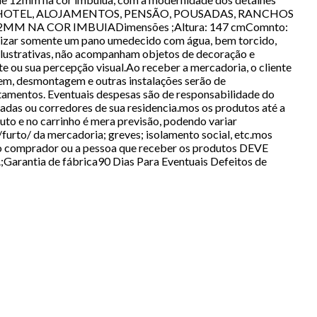
, HOTEL, ALOJAMENTOS, PENSÃO, POUSADAS, RANCHOS
 NA COR IMBUIADimensões ;Altura: 147 cmComnto:
lizar somente um pano umedecido com água, bem torcido,
ilustrativas, não acompanham objetos de decoração e
te ou sua percepção visual.Ao receber a mercadoria, o cliente
em, desmontagem e outras instalações serão de
rtamentos. Eventuais despesas são de responsabilidade do
adas ou corredores de sua residencia.mos os produtos até a
duto e no carrinho é mera previsão, podendo variar
furto/ da mercadoria; greves; isolamento social, etc.mos
 o comprador ou a pessoa que receber os produtos DEVE
antia de fábrica90 Dias Para Eventuais Defeitos de