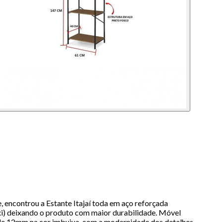
ontrou a Estante Itajaí toda em aço reforçada
xi) deixando o produto com maior durabilidade. Móvel
as de 12mm na cor imbuiua, com a modernidade dos detalhes