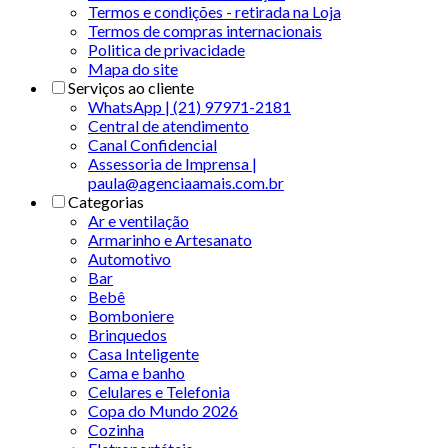
Termos e condições - retirada na Loja
Termos de compras internacionais
Politica de privacidade
Mapa do site
Serviços ao cliente
WhatsApp | (21) 97971-2181
Central de atendimento
Canal Confidencial
Assessoria de Imprensa |
paula@agenciaamais.com.br
Categorias
Ar e ventilação
Armarinho e Artesanato
Automotivo
Bar
Bebê
Bomboniere
Brinquedos
Casa Inteligente
Cama e banho
Celulares e Telefonia
Copa do Mundo 2026
Cozinha