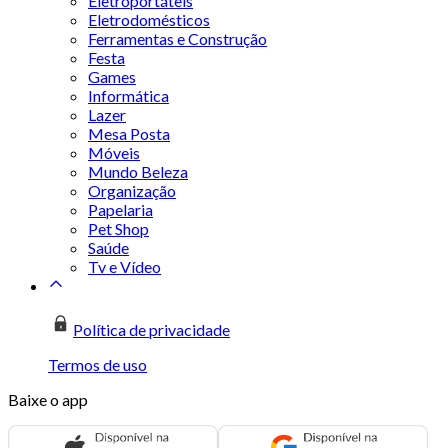
Eletroportáteis
Eletrodomésticos
Ferramentas e Construção
Festa
Games
Informática
Lazer
Mesa Posta
Móveis
Mundo Beleza
Organização
Papelaria
Pet Shop
Saúde
Tv e Vídeo
Política de privacidade
Termos de uso
Baixe o app