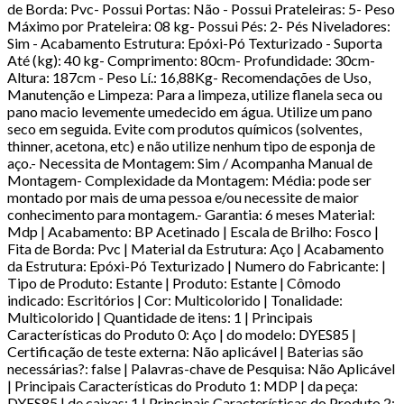
de Borda: Pvc- Possui Portas: Não - Possui Prateleiras: 5- Peso
Máximo por Prateleira: 08 kg- Possui Pés: 2- Pés Niveladores:
Sim - Acabamento Estrutura: Epóxi-Pó Texturizado - Suporta
Até (kg): 40 kg- Comprimento: 80cm- Profundidade: 30cm-
Altura: 187cm - Peso Lí.: 16,88Kg- Recomendações de Uso,
Manutenção e Limpeza: Para a limpeza, utilize flanela seca ou
pano macio levemente umedecido em água. Utilize um pano
seco em seguida. Evite com produtos químicos (solventes,
thinner, acetona, etc) e não utilize nenhum tipo de esponja de
aço.- Necessita de Montagem: Sim / Acompanha Manual de
Montagem- Complexidade da Montagem: Média: pode ser
montado por mais de uma pessoa e/ou necessite de maior
conhecimento para montagem.- Garantia: 6 meses Material:
Mdp | Acabamento: BP Acetinado | Escala de Brilho: Fosco |
Fita de Borda: Pvc | Material da Estrutura: Aço | Acabamento
da Estrutura: Epóxi-Pó Texturizado | Numero do Fabricante: |
Tipo de Produto: Estante | Produto: Estante | Cômodo
indicado: Escritórios | Cor: Multicolorido | Tonalidade:
Multicolorido | Quantidade de itens: 1 | Principais
Características do Produto 0: Aço | do modelo: DYES85 |
Certificação de teste externa: Não aplicável | Baterias são
necessárias?: false | Palavras-chave de Pesquisa: Não Aplicável
| Principais Características do Produto 1: MDP | da peça:
DYES85 | de caixas: 1 | Principais Características do Produto 2: