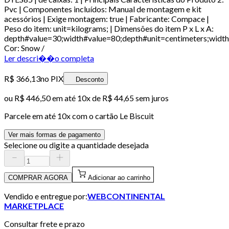
Pvc | Componentes incluídos: Manual de montagem e kit
acessórios | Exige montagem: true | Fabricante: Compace |
Peso do item: unit=kilograms; | Dimensões do item P x L x A:
depth#value=30;width#value=80;depth#unit=centimeters;width
Cor: Snow /
Ler descri��o completa
R$ 366,13
no PIX
Desconto
ou
R$ 446,50
em até
10x de R$ 44,65 sem juros
Parcele em até
10
x com o cartão
Le Biscuit
Ver mais formas de pagamento
Selecione ou digite a quantidade desejada
COMPRAR AGORA
Adicionar ao carrinho
Vendido e entregue por:
WEBCONTINENTAL
MARKETPLACE
Consultar frete e prazo