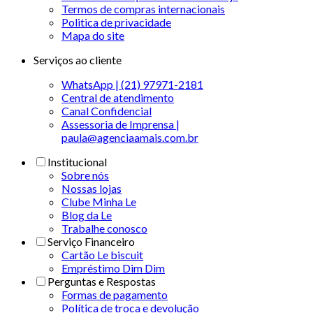
Termos de compras internacionais
Politica de privacidade
Mapa do site
Serviços ao cliente
WhatsApp | (21) 97971-2181
Central de atendimento
Canal Confidencial
Assessoria de Imprensa |
paula@agenciaamais.com.br
Institucional
Sobre nós
Nossas lojas
Clube Minha Le
Blog da Le
Trabalhe conosco
Serviço Financeiro
Cartão Le biscuit
Empréstimo Dim Dim
Perguntas e Respostas
Formas de pagamento
Política de troca e devolução