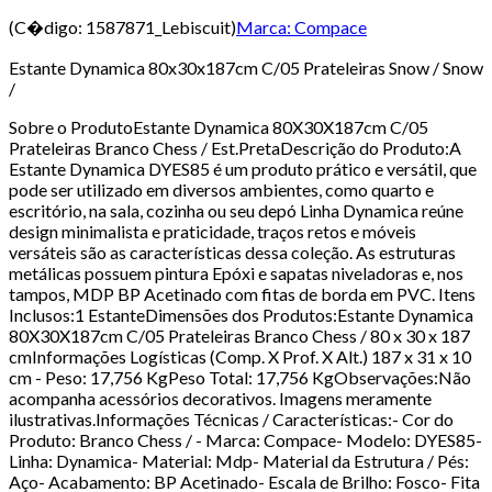
(C�digo:
1587871_Lebiscuit
)
Marca:
Compace
Estante Dynamica 80x30x187cm C/05 Prateleiras Snow / Snow
/
Sobre o ProdutoEstante Dynamica 80X30X187cm C/05
Prateleiras Branco Chess / Est.PretaDescrição do Produto:A
Estante Dynamica DYES85 é um produto prático e versátil, que
pode ser utilizado em diversos ambientes, como quarto e
escritório, na sala, cozinha ou seu depó Linha Dynamica reúne
design minimalista e praticidade, traços retos e móveis
versáteis são as características dessa coleção. As estruturas
metálicas possuem pintura Epóxi e sapatas niveladoras e, nos
tampos, MDP BP Acetinado com fitas de borda em PVC. Itens
Inclusos:1 EstanteDimensões dos Produtos:Estante Dynamica
80X30X187cm C/05 Prateleiras Branco Chess / 80 x 30 x 187
cmInformações Logísticas (Comp. X Prof. X Alt.) 187 x 31 x 10
cm - Peso: 17,756 KgPeso Total: 17,756 KgObservações:Não
acompanha acessórios decorativos. Imagens meramente
ilustrativas.Informações Técnicas / Características:- Cor do
Produto: Branco Chess / - Marca: Compace- Modelo: DYES85-
Linha: Dynamica- Material: Mdp- Material da Estrutura / Pés:
Aço- Acabamento: BP Acetinado- Escala de Brilho: Fosco- Fita