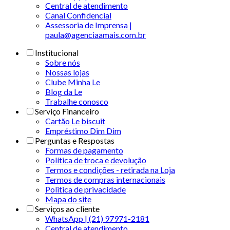
Central de atendimento
Canal Confidencial
Assessoria de Imprensa |
paula@agenciaamais.com.br
Institucional
Sobre nós
Nossas lojas
Clube Minha Le
Blog da Le
Trabalhe conosco
Serviço Financeiro
Cartão Le biscuit
Empréstimo Dim Dim
Perguntas e Respostas
Formas de pagamento
Política de troca e devolução
Termos e condições - retirada na Loja
Termos de compras internacionais
Politica de privacidade
Mapa do site
Serviços ao cliente
WhatsApp | (21) 97971-2181
Central de atendimento