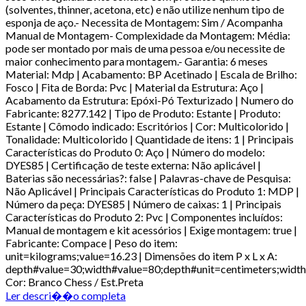
(solventes, thinner, acetona, etc) e não utilize nenhum tipo de
esponja de aço.- Necessita de Montagem: Sim / Acompanha
Manual de Montagem- Complexidade da Montagem: Média:
pode ser montado por mais de uma pessoa e/ou necessite de
maior conhecimento para montagem.- Garantia: 6 meses
Material: Mdp | Acabamento: BP Acetinado | Escala de Brilho:
Fosco | Fita de Borda: Pvc | Material da Estrutura: Aço |
Acabamento da Estrutura: Epóxi-Pó Texturizado | Numero do
Fabricante: 8277.142 | Tipo de Produto: Estante | Produto:
Estante | Cômodo indicado: Escritórios | Cor: Multicolorido |
Tonalidade: Multicolorido | Quantidade de itens: 1 | Principais
Características do Produto 0: Aço | Número do modelo:
DYES85 | Certificação de teste externa: Não aplicável |
Baterias são necessárias?: false | Palavras-chave de Pesquisa:
Não Aplicável | Principais Características do Produto 1: MDP |
Número da peça: DYES85 | Número de caixas: 1 | Principais
Características do Produto 2: Pvc | Componentes incluídos:
Manual de montagem e kit acessórios | Exige montagem: true |
Fabricante: Compace | Peso do item:
unit=kilograms;value=16.23 | Dimensões do item P x L x A:
depth#value=30;width#value=80;depth#unit=centimeters;width
Cor: Branco Chess / Est.Preta
Ler descri��o completa