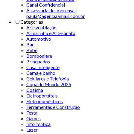
Canal Confidencial
Assessoria de Imprensa |
paula@agenciaamais.com.br
Categorias
Ar e ventilação
Armarinho e Artesanato
Automotivo
Bar
Bebê
Bomboniere
Brinquedos
Casa Inteligente
Cama e banho
Celulares e Telefonia
Copa do Mundo 2026
Cozinha
Eletroportáteis
Eletrodomésticos
Ferramentas e Construção
Festa
Games
Informática
Lazer