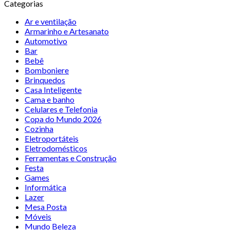
Categorias
Ar e ventilação
Armarinho e Artesanato
Automotivo
Bar
Bebê
Bomboniere
Brinquedos
Casa Inteligente
Cama e banho
Celulares e Telefonia
Copa do Mundo 2026
Cozinha
Eletroportáteis
Eletrodomésticos
Ferramentas e Construção
Festa
Games
Informática
Lazer
Mesa Posta
Móveis
Mundo Beleza