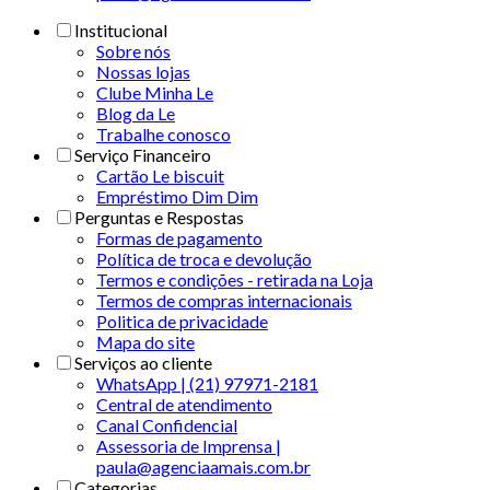
Institucional
Sobre nós
Nossas lojas
Clube Minha Le
Blog da Le
Trabalhe conosco
Serviço Financeiro
Cartão Le biscuit
Empréstimo Dim Dim
Perguntas e Respostas
Formas de pagamento
Política de troca e devolução
Termos e condições - retirada na Loja
Termos de compras internacionais
Politica de privacidade
Mapa do site
Serviços ao cliente
WhatsApp | (21) 97971-2181
Central de atendimento
Canal Confidencial
Assessoria de Imprensa |
paula@agenciaamais.com.br
Categorias