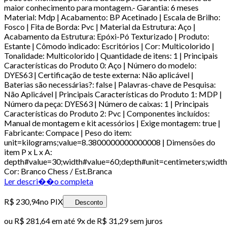
maior conhecimento para montagem.- Garantia: 6 meses
Material: Mdp | Acabamento: BP Acetinado | Escala de Brilho:
Fosco | Fita de Borda: Pvc | Material da Estrutura: Aço |
Acabamento da Estrutura: Epóxi-Pó Texturizado | Produto:
Estante | Cômodo indicado: Escritórios | Cor: Multicolorido |
Tonalidade: Multicolorido | Quantidade de itens: 1 | Principais
Características do Produto 0: Aço | Número do modelo:
DYES63 | Certificação de teste externa: Não aplicável |
Baterias são necessárias?: false | Palavras-chave de Pesquisa:
Não Aplicável | Principais Características do Produto 1: MDP |
Número da peça: DYES63 | Número de caixas: 1 | Principais
Características do Produto 2: Pvc | Componentes incluídos:
Manual de montagem e kit acessórios | Exige montagem: true |
Fabricante: Compace | Peso do item:
unit=kilograms;value=8.3800000000000008 | Dimensões do
item P x L x A:
depth#value=30;width#value=60;depth#unit=centimeters;width
Cor: Branco Chess / Est.Branca
Ler descri��o completa
R$ 230,94
no PIX
Desconto
ou
R$ 281,64
em até
9x de R$ 31,29 sem juros