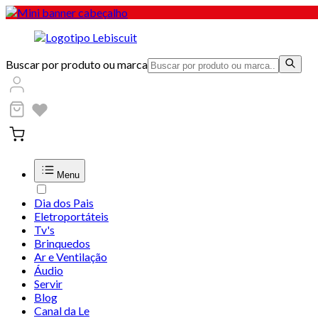
Buscar por produto ou marca
Menu
Dia dos Pais
Eletroportáteis
Tv's
Brinquedos
Ar e Ventilação
Áudio
Servir
Blog
Canal da Le