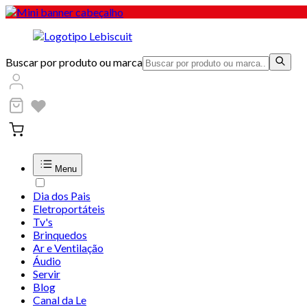
Buscar por produto ou marca
Menu
Dia dos Pais
Eletroportáteis
Tv's
Brinquedos
Ar e Ventilação
Áudio
Servir
Blog
Canal da Le