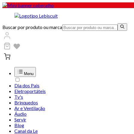
Buscar por produto ou marca
Menu
Dia dos Pais
Eletroportáteis
Tv's
Brinquedos
Ar e Ventilação
Áudio
Servir
Blog
Canal da Le