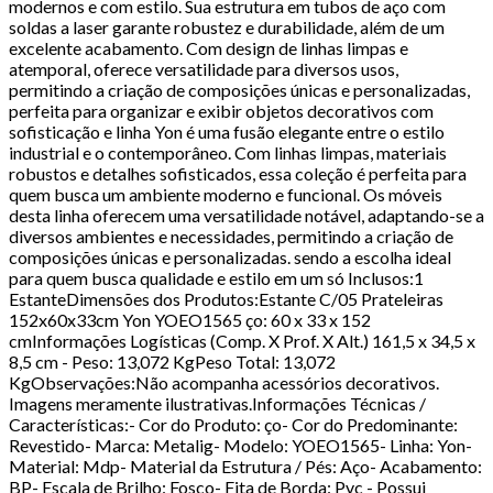
modernos e com estilo. Sua estrutura em tubos de aço com
soldas a laser garante robustez e durabilidade, além de um
excelente acabamento. Com design de linhas limpas e
atemporal, oferece versatilidade para diversos usos,
permitindo a criação de composições únicas e personalizadas,
perfeita para organizar e exibir objetos decorativos com
sofisticação e linha Yon é uma fusão elegante entre o estilo
industrial e o contemporâneo. Com linhas limpas, materiais
robustos e detalhes sofisticados, essa coleção é perfeita para
quem busca um ambiente moderno e funcional. Os móveis
desta linha oferecem uma versatilidade notável, adaptando-se a
diversos ambientes e necessidades, permitindo a criação de
composições únicas e personalizadas. sendo a escolha ideal
para quem busca qualidade e estilo em um só Inclusos:1
EstanteDimensões dos Produtos:Estante C/05 Prateleiras
152x60x33cm Yon YOEO1565 ço: 60 x 33 x 152
cmInformações Logísticas (Comp. X Prof. X Alt.) 161,5 x 34,5 x
8,5 cm - Peso: 13,072 KgPeso Total: 13,072
KgObservações:Não acompanha acessórios decorativos.
Imagens meramente ilustrativas.Informações Técnicas /
Características:- Cor do Produto: ço- Cor do Predominante:
Revestido- Marca: Metalig- Modelo: YOEO1565- Linha: Yon-
Material: Mdp- Material da Estrutura / Pés: Aço- Acabamento:
BP- Escala de Brilho: Fosco- Fita de Borda: Pvc - Possui