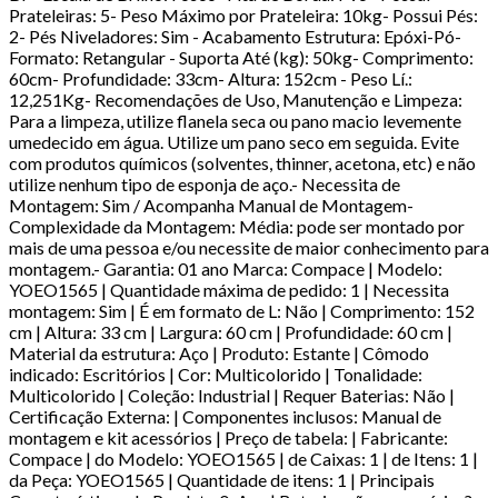
Prateleiras: 5- Peso Máximo por Prateleira: 10kg- Possui Pés:
2- Pés Niveladores: Sim - Acabamento Estrutura: Epóxi-Pó-
Formato: Retangular - Suporta Até (kg): 50kg- Comprimento:
60cm- Profundidade: 33cm- Altura: 152cm - Peso Lí.:
12,251Kg- Recomendações de Uso, Manutenção e Limpeza:
Para a limpeza, utilize flanela seca ou pano macio levemente
umedecido em água. Utilize um pano seco em seguida. Evite
com produtos químicos (solventes, thinner, acetona, etc) e não
utilize nenhum tipo de esponja de aço.- Necessita de
Montagem: Sim / Acompanha Manual de Montagem-
Complexidade da Montagem: Média: pode ser montado por
mais de uma pessoa e/ou necessite de maior conhecimento para
montagem.- Garantia: 01 ano Marca: Compace | Modelo:
YOEO1565 | Quantidade máxima de pedido: 1 | Necessita
montagem: Sim | É em formato de L: Não | Comprimento: 152
cm | Altura: 33 cm | Largura: 60 cm | Profundidade: 60 cm |
Material da estrutura: Aço | Produto: Estante | Cômodo
indicado: Escritórios | Cor: Multicolorido | Tonalidade:
Multicolorido | Coleção: Industrial | Requer Baterias: Não |
Certificação Externa: | Componentes inclusos: Manual de
montagem e kit acessórios | Preço de tabela: | Fabricante:
Compace | do Modelo: YOEO1565 | de Caixas: 1 | de Itens: 1 |
da Peça: YOEO1565 | Quantidade de itens: 1 | Principais