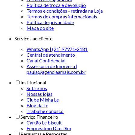
Política de troca e devolução
Termos e condições - retirada na Loja
Termos de compras internacionais
Politica de privacidade
Mapa do site
Serviços ao cliente
WhatsApp | (21) 97971-2181
Central de atendimento
Canal Confidencial
Assessoria de Imprensa |
paula@agenciaamais.com.br
Institucional
Sobre nós
Nossas lojas
Clube Minha Le
Blog da Le
Trabalhe conosco
Serviço Financeiro
Cartão Le biscuit
Empréstimo Dim Dim
Perguntas e Respostas