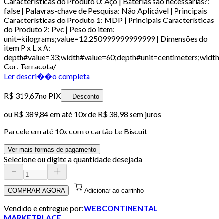
Características do Produto 0: Aço | Baterias são necessárias?:
false | Palavras-chave de Pesquisa: Não Aplicável | Principais
Características do Produto 1: MDP | Principais Características
do Produto 2: Pvc | Peso do item:
unit=kilograms;value=12.250999999999999 | Dimensões do
item P x L x A:
depth#value=33;width#value=60;depth#unit=centimeters;width
Cor: Terracota/
Ler descri��o completa
R$ 319,67
no PIX
Desconto
ou
R$ 389,84
em até
10x de R$ 38,98 sem juros
Parcele em até
10
x com o cartão
Le Biscuit
Ver mais formas de pagamento
Selecione ou digite a quantidade desejada
COMPRAR AGORA
Adicionar ao carrinho
Vendido e entregue por:
WEBCONTINENTAL
MARKETPLACE