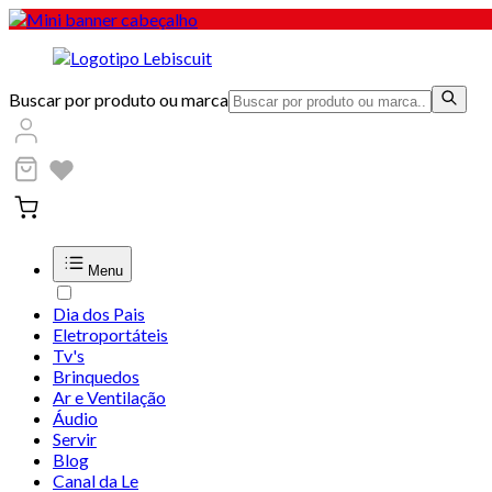
Buscar por produto ou marca
Menu
Dia dos Pais
Eletroportáteis
Tv's
Brinquedos
Ar e Ventilação
Áudio
Servir
Blog
Canal da Le