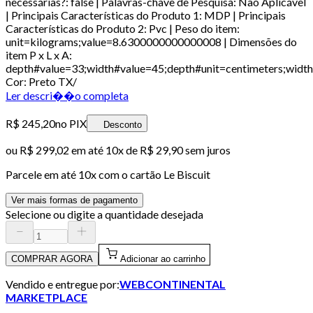
necessárias?: false | Palavras-chave de Pesquisa: Não Aplicável
| Principais Características do Produto 1: MDP | Principais
Características do Produto 2: Pvc | Peso do item:
unit=kilograms;value=8.6300000000000008 | Dimensões do
item P x L x A:
depth#value=33;width#value=45;depth#unit=centimeters;width
Cor: Preto TX/
Ler descri��o completa
R$ 245,20
no PIX
Desconto
ou
R$ 299,02
em até
10x de R$ 29,90 sem juros
Parcele em até
10
x com o cartão
Le Biscuit
Ver mais formas de pagamento
Selecione ou digite a quantidade desejada
COMPRAR AGORA
Adicionar ao carrinho
Vendido e entregue por:
WEBCONTINENTAL
MARKETPLACE