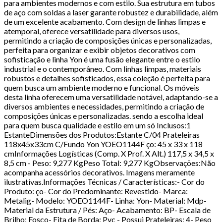
para ambientes modernos e com estilo. Sua estrutura em tubos
de aço com soldas a laser garante robustez e durabilidade, além
de um excelente acabamento. Com design de linhas limpas e
atemporal, oferece versatilidade para diversos usos,
permitindo a criação de composições únicas e personalizadas,
perfeita para organizar e exibir objetos decorativos com
sofisticação e linha Yon é uma fusão elegante entre o estilo
industrial e o contemporâneo. Com linhas limpas, materiais
robustos e detalhes sofisticados, essa coleção é perfeita para
quem busca um ambiente moderno e funcional. Os móveis
desta linha oferecem uma versatilidade notável, adaptando-se a
diversos ambientes e necessidades, permitindo a criação de
composições únicas e personalizadas. sendo a escolha ideal
para quem busca qualidade e estilo em um só Inclusos:1
EstanteDimensões dos Produtos:Estante C/04 Prateleiras
118x45x33cm C/Fundo Yon YOEO1144F ço: 45 x 33 x 118
cmInformações Logísticas (Comp. X Prof. X Alt.) 117,5 x 34,5 x
8,5 cm - Peso: 9,277 KgPeso Total: 9,277 KgObservações:Não
acompanha acessórios decorativos. Imagens meramente
ilustrativas.Informações Técnicas / Características:- Cor do
Produto: ço- Cor do Predominante: Revestido- Marca:
Metalig- Modelo: YOEO1144F- Linha: Yon- Material: Mdp-
Material da Estrutura / Pés: Aço- Acabamento: BP- Escala de
Brilho: Fosco- Fita de Borda: Pvc - Possui Prateleiras: 4- Peso