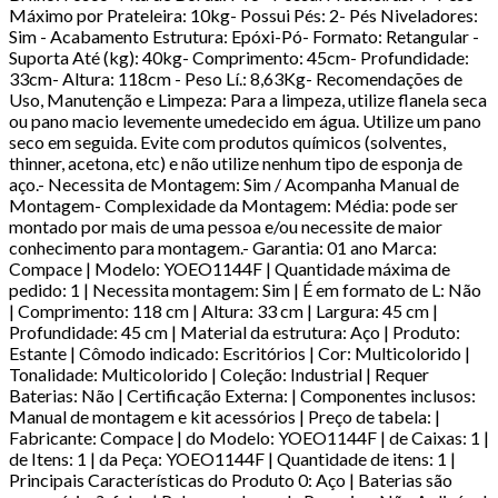
Máximo por Prateleira: 10kg- Possui Pés: 2- Pés Niveladores:
Sim - Acabamento Estrutura: Epóxi-Pó- Formato: Retangular -
Suporta Até (kg): 40kg- Comprimento: 45cm- Profundidade:
33cm- Altura: 118cm - Peso Lí.: 8,63Kg- Recomendações de
Uso, Manutenção e Limpeza: Para a limpeza, utilize flanela seca
ou pano macio levemente umedecido em água. Utilize um pano
seco em seguida. Evite com produtos químicos (solventes,
thinner, acetona, etc) e não utilize nenhum tipo de esponja de
aço.- Necessita de Montagem: Sim / Acompanha Manual de
Montagem- Complexidade da Montagem: Média: pode ser
montado por mais de uma pessoa e/ou necessite de maior
conhecimento para montagem.- Garantia: 01 ano Marca:
Compace | Modelo: YOEO1144F | Quantidade máxima de
pedido: 1 | Necessita montagem: Sim | É em formato de L: Não
| Comprimento: 118 cm | Altura: 33 cm | Largura: 45 cm |
Profundidade: 45 cm | Material da estrutura: Aço | Produto:
Estante | Cômodo indicado: Escritórios | Cor: Multicolorido |
Tonalidade: Multicolorido | Coleção: Industrial | Requer
Baterias: Não | Certificação Externa: | Componentes inclusos:
Manual de montagem e kit acessórios | Preço de tabela: |
Fabricante: Compace | do Modelo: YOEO1144F | de Caixas: 1 |
de Itens: 1 | da Peça: YOEO1144F | Quantidade de itens: 1 |
Principais Características do Produto 0: Aço | Baterias são