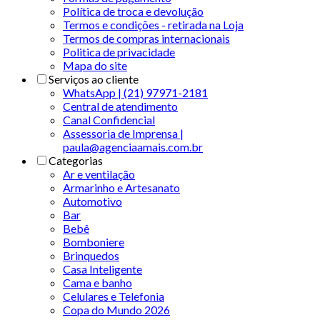
Política de troca e devolução
Termos e condições - retirada na Loja
Termos de compras internacionais
Politica de privacidade
Mapa do site
Serviços ao cliente
WhatsApp | (21) 97971-2181
Central de atendimento
Canal Confidencial
Assessoria de Imprensa |
paula@agenciaamais.com.br
Categorias
Ar e ventilação
Armarinho e Artesanato
Automotivo
Bar
Bebê
Bomboniere
Brinquedos
Casa Inteligente
Cama e banho
Celulares e Telefonia
Copa do Mundo 2026