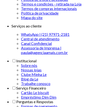
Termos e condições - retirada na Loja
Termos de compras internacionais
Politica de privacidade
Mapa do site
Serviços ao cliente
WhatsApp | (21) 97971-2181
Central de atendimento
Canal Confidencial
Assessoria de Imprensa |
paula@agenciaamais.com.br
Institucional
Sobre nós
Nossas lojas
Clube Minha Le
Blog da Le
Trabalhe conosco
Serviço Financeiro
Cartão Le biscuit
Empréstimo Dim Dim
Perguntas e Respostas
Formas de pagamento