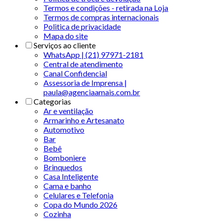
Termos e condições - retirada na Loja
Termos de compras internacionais
Politica de privacidade
Mapa do site
Serviços ao cliente
WhatsApp | (21) 97971-2181
Central de atendimento
Canal Confidencial
Assessoria de Imprensa |
paula@agenciaamais.com.br
Categorias
Ar e ventilação
Armarinho e Artesanato
Automotivo
Bar
Bebê
Bomboniere
Brinquedos
Casa Inteligente
Cama e banho
Celulares e Telefonia
Copa do Mundo 2026
Cozinha