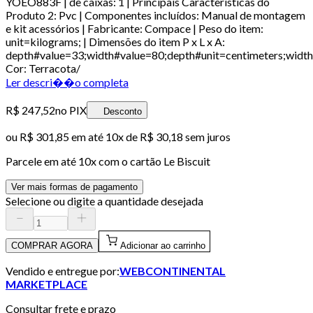
YOEO883F | de caixas: 1 | Principais Características do
Produto 2: Pvc | Componentes incluídos: Manual de montagem
e kit acessórios | Fabricante: Compace | Peso do item:
unit=kilograms; | Dimensões do item P x L x A:
depth#value=33;width#value=80;depth#unit=centimeters;width
Cor: Terracota/
Ler descri��o completa
R$ 247,52
no PIX
Desconto
ou
R$ 301,85
em até
10x de R$ 30,18 sem juros
Parcele em até
10
x com o cartão
Le Biscuit
Ver mais formas de pagamento
Selecione ou digite a quantidade desejada
COMPRAR AGORA
Adicionar ao carrinho
Vendido e entregue por:
WEBCONTINENTAL
MARKETPLACE
Consultar frete e prazo