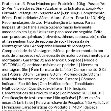
Prateleiras: 3- Peso Máximo por Prateleira: 10kg- Possui Pés:
2- Pés Niveladores: Sim - Acabamento Estrutura: Epóxi-Pó-
Formato: Retangular - Suporta Até (kg): 30kg- Comprimento:
80cm- Profundidade: 33cm- Altura: 84cm - Peso Lí.: 10,14Kg-
Recomendações de Uso, Manutenção e Limpeza: Para a
limpeza, utilize flanela seca ou pano macio levemente
umedecido em água. Utilize um pano seco em seguida. Evite
com produtos químicos (solventes, thinner, acetona, etc) e não
utilize nenhum tipo de esponja de aço.- Necessita de
Montagem: Sim / Acompanha Manual de Montagem-
Complexidade da Montagem: Média: pode ser montado por
mais de uma pessoa e/ou necessite de maior conhecimento para
montagem.- Garantia: 01 ano Marca: Compace | Modelo:
YOEO884 | Quantidade máxima de pedido: 1 | Necessita
montagem: Sim | É em formato de L: Não | Comprimento: 83,5
cm | Altura: 33 cm | Largura: 80 cm | Profundidade: 80 cm |
Material da estrutura: Aço | Produto: Estante | Cômodo
indicado: Escritórios | Cor: Multicolorido | Tonalidade:
Multicolorido | Quantidade de itens: 1 | Principais
Características do Produto 0: Aço | do modelo: YOEO883F |
Certificação de teste externa: Não aplicável | Baterias são
necessárias?: false | Palavras-chave de Pesquisa: Não Aplicável
| Principais Características do Produto 1: MDP | da peça: