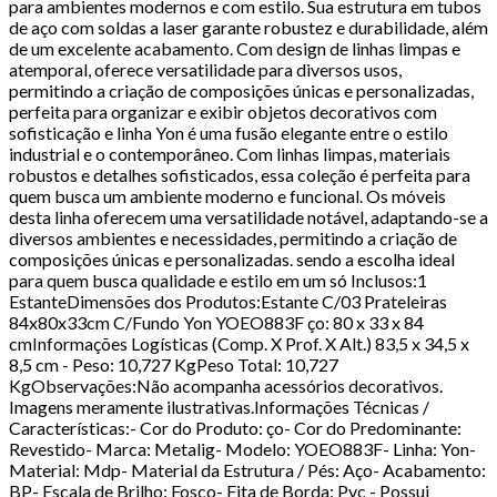
para ambientes modernos e com estilo. Sua estrutura em tubos
de aço com soldas a laser garante robustez e durabilidade, além
de um excelente acabamento. Com design de linhas limpas e
atemporal, oferece versatilidade para diversos usos,
permitindo a criação de composições únicas e personalizadas,
perfeita para organizar e exibir objetos decorativos com
sofisticação e linha Yon é uma fusão elegante entre o estilo
industrial e o contemporâneo. Com linhas limpas, materiais
robustos e detalhes sofisticados, essa coleção é perfeita para
quem busca um ambiente moderno e funcional. Os móveis
desta linha oferecem uma versatilidade notável, adaptando-se a
diversos ambientes e necessidades, permitindo a criação de
composições únicas e personalizadas. sendo a escolha ideal
para quem busca qualidade e estilo em um só Inclusos:1
EstanteDimensões dos Produtos:Estante C/03 Prateleiras
84x80x33cm C/Fundo Yon YOEO883F ço: 80 x 33 x 84
cmInformações Logísticas (Comp. X Prof. X Alt.) 83,5 x 34,5 x
8,5 cm - Peso: 10,727 KgPeso Total: 10,727
KgObservações:Não acompanha acessórios decorativos.
Imagens meramente ilustrativas.Informações Técnicas /
Características:- Cor do Produto: ço- Cor do Predominante:
Revestido- Marca: Metalig- Modelo: YOEO883F- Linha: Yon-
Material: Mdp- Material da Estrutura / Pés: Aço- Acabamento:
BP- Escala de Brilho: Fosco- Fita de Borda: Pvc - Possui