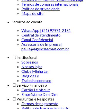
Termos de compras internacionais
Politica de privacidade
Mapa do site
Serviços ao cliente
WhatsApp | (21) 97971-2181
Central de atendimento
Canal Confidencial
Assessoria de Imprensa |
paula@agenciaamais.com.br
Institucional
Sobre nós
Nossas lojas
Clube Minha Le
Blog da Le
Trabalhe conosco
Serviço Financeiro
Cartão Le biscuit
Empréstimo Dim Dim
Perguntas e Respostas
Formas de pagamento
Política de troca e devolução