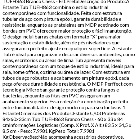
TUEH863 Branco Chess - Est.PretaDescrição do Produto:A
Estante Tub TUEH863 combina o estilo industrial
contemporâneo com funcionalidade. Feita com estrutura
tubular de aço com pintura epóxi, garante durabilidade e
resistência, enquanto as prateleiras em MDP acetinado com
bordas em PVC oferecem maior proteção e fácil manutenção.
O design inclui barras chatas em formato “X” para maior
sustentação e estabilidade, além de pés niveladores que
asseguram o perfeito ajuste em qualquer superfície. A estante
Tub é ideal para organizar e decorar diversos ambientes, como
salas, escritórios ou áreas de linha Tub apresenta móveis
contemporâneos com um toque de estilo industrial, ideais para
sala, home office, cozinha ou área de lazer. Com estrutura em
tubos de aço robustos e acabamento em pintura epóxi, cada
peça oferece durabilidade e resistência. O MDP Perffect com
tecnologia Microban garante proteção contra fungos e
bactérias, enquanto as fitas em PVC asseguram um
acabamento superior. Essa coleção é a combinação perfeita
entre funcionalidade e design moderno para seu Inclusos:1
EstanteDimensões dos Produtos:Estante C/03 Prateleiras
84x60x33cm Tub TUEH863 Branco Chess - 60 x 33 x 84
cmInformações Logísticas (Comp. X Prof. X Alt.) 83,5 x 34,5 x
8,5 cm - Peso: 7,9981 KgPeso Total: 7,9981
KgObservações:Não acompanha acessórios decorativos.