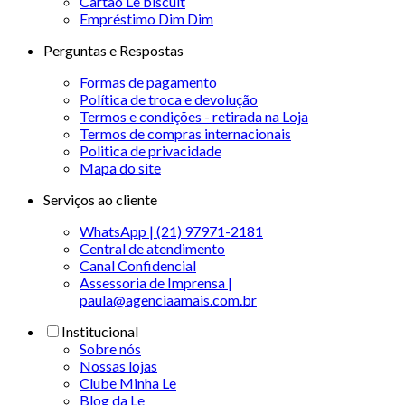
Cartão Le biscuit
Empréstimo Dim Dim
Perguntas e Respostas
Formas de pagamento
Política de troca e devolução
Termos e condições - retirada na Loja
Termos de compras internacionais
Politica de privacidade
Mapa do site
Serviços ao cliente
WhatsApp | (21) 97971-2181
Central de atendimento
Canal Confidencial
Assessoria de Imprensa |
paula@agenciaamais.com.br
Institucional
Sobre nós
Nossas lojas
Clube Minha Le
Blog da Le