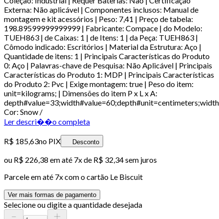
Coleção: Industrial | Requer Baterias: Não | Certificação
Externa: Não aplicável | Componentes inclusos: Manual de
montagem e kit acessórios | Peso: 7,41 | Preço de tabela:
198.89599999999999 | Fabricante: Compace | do Modelo:
TUEH863 | de Caixas: 1 | de Itens: 1 | da Peça: TUEH863 |
Cômodo indicado: Escritórios | Material da Estrutura: Aço |
Quantidade de itens: 1 | Principais Características do Produto
0: Aço | Palavras-chave de Pesquisa: Não Aplicável | Principais
Características do Produto 1: MDP | Principais Características
do Produto 2: Pvc | Exige montagem: true | Peso do item:
unit=kilograms; | Dimensões do item P x L x A:
depth#value=33;width#value=60;depth#unit=centimeters;width
Cor: Snow /
Ler descri��o completa
R$ 185,63
no PIX
Desconto
ou
R$ 226,38
em até
7x de R$ 32,34 sem juros
Parcele em até
7
x com o cartão
Le Biscuit
Ver mais formas de pagamento
Selecione ou digite a quantidade desejada