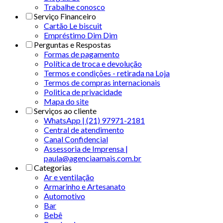
Trabalhe conosco
Serviço Financeiro
Cartão Le biscuit
Empréstimo Dim Dim
Perguntas e Respostas
Formas de pagamento
Política de troca e devolução
Termos e condições - retirada na Loja
Termos de compras internacionais
Politica de privacidade
Mapa do site
Serviços ao cliente
WhatsApp | (21) 97971-2181
Central de atendimento
Canal Confidencial
Assessoria de Imprensa |
paula@agenciaamais.com.br
Categorias
Ar e ventilação
Armarinho e Artesanato
Automotivo
Bar
Bebê