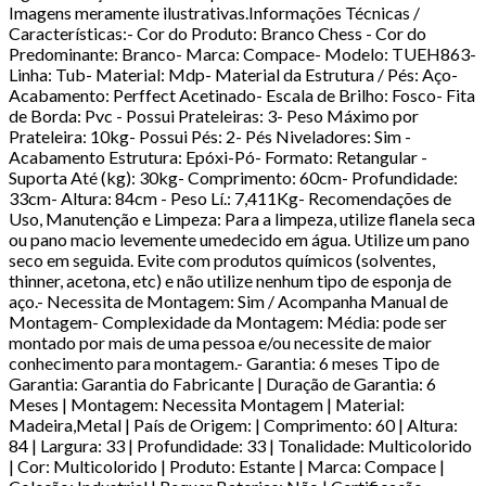
Imagens meramente ilustrativas.Informações Técnicas /
Características:- Cor do Produto: Branco Chess - Cor do
Predominante: Branco- Marca: Compace- Modelo: TUEH863-
Linha: Tub- Material: Mdp- Material da Estrutura / Pés: Aço-
Acabamento: Perffect Acetinado- Escala de Brilho: Fosco- Fita
de Borda: Pvc - Possui Prateleiras: 3- Peso Máximo por
Prateleira: 10kg- Possui Pés: 2- Pés Niveladores: Sim -
Acabamento Estrutura: Epóxi-Pó- Formato: Retangular -
Suporta Até (kg): 30kg- Comprimento: 60cm- Profundidade:
33cm- Altura: 84cm - Peso Lí.: 7,411Kg- Recomendações de
Uso, Manutenção e Limpeza: Para a limpeza, utilize flanela seca
ou pano macio levemente umedecido em água. Utilize um pano
seco em seguida. Evite com produtos químicos (solventes,
thinner, acetona, etc) e não utilize nenhum tipo de esponja de
aço.- Necessita de Montagem: Sim / Acompanha Manual de
Montagem- Complexidade da Montagem: Média: pode ser
montado por mais de uma pessoa e/ou necessite de maior
conhecimento para montagem.- Garantia: 6 meses Tipo de
Garantia: Garantia do Fabricante | Duração de Garantia: 6
Meses | Montagem: Necessita Montagem | Material:
Madeira,Metal | País de Origem: | Comprimento: 60 | Altura:
84 | Largura: 33 | Profundidade: 33 | Tonalidade: Multicolorido
| Cor: Multicolorido | Produto: Estante | Marca: Compace |