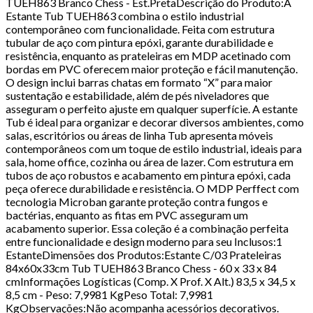
TUEH863 Branco Chess - Est.PretaDescrição do Produto:A
Estante Tub TUEH863 combina o estilo industrial
contemporâneo com funcionalidade. Feita com estrutura
tubular de aço com pintura epóxi, garante durabilidade e
resistência, enquanto as prateleiras em MDP acetinado com
bordas em PVC oferecem maior proteção e fácil manutenção.
O design inclui barras chatas em formato “X” para maior
sustentação e estabilidade, além de pés niveladores que
asseguram o perfeito ajuste em qualquer superfície. A estante
Tub é ideal para organizar e decorar diversos ambientes, como
salas, escritórios ou áreas de linha Tub apresenta móveis
contemporâneos com um toque de estilo industrial, ideais para
sala, home office, cozinha ou área de lazer. Com estrutura em
tubos de aço robustos e acabamento em pintura epóxi, cada
peça oferece durabilidade e resistência. O MDP Perffect com
tecnologia Microban garante proteção contra fungos e
bactérias, enquanto as fitas em PVC asseguram um
acabamento superior. Essa coleção é a combinação perfeita
entre funcionalidade e design moderno para seu Inclusos:1
EstanteDimensões dos Produtos:Estante C/03 Prateleiras
84x60x33cm Tub TUEH863 Branco Chess - 60 x 33 x 84
cmInformações Logísticas (Comp. X Prof. X Alt.) 83,5 x 34,5 x
8,5 cm - Peso: 7,9981 KgPeso Total: 7,9981
KgObservações:Não acompanha acessórios decorativos.