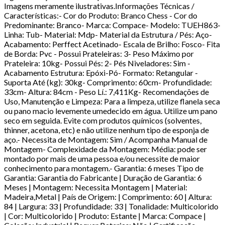
Imagens meramente ilustrativas.Informações Técnicas /
Características:- Cor do Produto: Branco Chess - Cor do
Predominante: Branco- Marca: Compace- Modelo: TUEH863-
Linha: Tub- Material: Mdp- Material da Estrutura / Pés: Aço-
Acabamento: Perffect Acetinado- Escala de Brilho: Fosco- Fita
de Borda: Pvc - Possui Prateleiras: 3- Peso Máximo por
Prateleira: 10kg- Possui Pés: 2- Pés Niveladores: Sim -
Acabamento Estrutura: Epóxi-Pó- Formato: Retangular -
Suporta Até (kg): 30kg- Comprimento: 60cm- Profundidade:
33cm- Altura: 84cm - Peso Lí.: 7,411Kg- Recomendações de
Uso, Manutenção e Limpeza: Para a limpeza, utilize flanela seca
ou pano macio levemente umedecido em água. Utilize um pano
seco em seguida. Evite com produtos químicos (solventes,
thinner, acetona, etc) e não utilize nenhum tipo de esponja de
aço.- Necessita de Montagem: Sim / Acompanha Manual de
Montagem- Complexidade da Montagem: Média: pode ser
montado por mais de uma pessoa e/ou necessite de maior
conhecimento para montagem.- Garantia: 6 meses Tipo de
Garantia: Garantia do Fabricante | Duração de Garantia: 6
Meses | Montagem: Necessita Montagem | Material:
Madeira,Metal | País de Origem: | Comprimento: 60 | Altura:
84 | Largura: 33 | Profundidade: 33 | Tonalidade: Multicolorido
| Cor: Multicolorido | Produto: Estante | Marca: Compace |