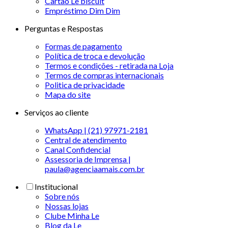
Cartão Le biscuit
Empréstimo Dim Dim
Perguntas e Respostas
Formas de pagamento
Política de troca e devolução
Termos e condições - retirada na Loja
Termos de compras internacionais
Politica de privacidade
Mapa do site
Serviços ao cliente
WhatsApp | (21) 97971-2181
Central de atendimento
Canal Confidencial
Assessoria de Imprensa |
paula@agenciaamais.com.br
Institucional
Sobre nós
Nossas lojas
Clube Minha Le
Blog da Le