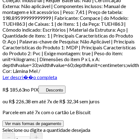
Coleção: Industrial | Requer Baterias: Não | Certificação
Externa: Não aplicável | Componentes inclusos: Manual de
montagem e kit acessórios | Peso: 7,41 | Preço de tabela:
198.89599999999999 | Fabricante: Compace | do Modelo:
TUEH863 | de Caixas: 1 | de Itens: 1 | da Peça: TUEH863 |
Cômodo indicado: Escritórios | Material da Estrutura: Aço |
Quantidade de itens: 1 | Principais Características do Produto
0: Aço | Palavras-chave de Pesquisa: Não Aplicável | Principais
Características do Produto 1: MDP | Principais Características
do Produto 2: Pvc | Exige montagem: true | Peso do item:
unit=kilograms; | Dimensões do item P x L x A:
depth#value=33;width#value=60;depth#unit=centimeters;width
Cor: Lâmina Mel /
Ler descri��o completa
R$ 185,63
no PIX
Desconto
ou
R$ 226,38
em até
7x de R$ 32,34 sem juros
Parcele em até
7
x com o cartão
Le Biscuit
Ver mais formas de pagamento
Selecione ou digite a quantidade desejada