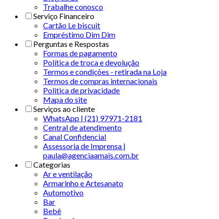
Trabalhe conosco
Serviço Financeiro
Cartão Le biscuit
Empréstimo Dim Dim
Perguntas e Respostas
Formas de pagamento
Política de troca e devolução
Termos e condições - retirada na Loja
Termos de compras internacionais
Politica de privacidade
Mapa do site
Serviços ao cliente
WhatsApp | (21) 97971-2181
Central de atendimento
Canal Confidencial
Assessoria de Imprensa |
paula@agenciaamais.com.br
Categorias
Ar e ventilação
Armarinho e Artesanato
Automotivo
Bar
Bebê