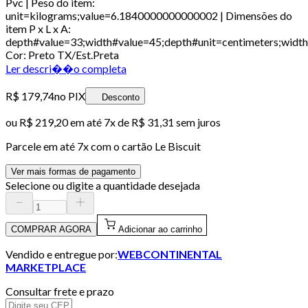
Pvc | Peso do item:
unit=kilograms;value=6.1840000000000002 | Dimensões do
item P x L x A:
depth#value=33;width#value=45;depth#unit=centimeters;width
Cor: Preto TX/Est.Preta
Ler descri��o completa
R$ 179,74
no PIX
Desconto
ou
R$ 219,20
em até
7x de R$ 31,31 sem juros
Parcele em até
7
x com o cartão
Le Biscuit
Ver mais formas de pagamento
Selecione ou digite a quantidade desejada
COMPRAR AGORA
Adicionar ao carrinho
Vendido e entregue por:
WEBCONTINENTAL
MARKETPLACE
Consultar frete e prazo