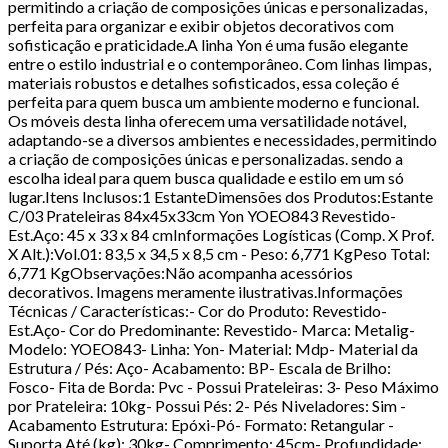
permitindo a criação de composições únicas e personalizadas,
perfeita para organizar e exibir objetos decorativos com
sofisticação e praticidade.A linha Yon é uma fusão elegante
entre o estilo industrial e o contemporâneo. Com linhas limpas,
materiais robustos e detalhes sofisticados, essa coleção é
perfeita para quem busca um ambiente moderno e funcional.
Os móveis desta linha oferecem uma versatilidade notável,
adaptando-se a diversos ambientes e necessidades, permitindo
a criação de composições únicas e personalizadas. sendo a
escolha ideal para quem busca qualidade e estilo em um só
lugar.Itens Inclusos:1 EstanteDimensões dos Produtos:Estante
C/03 Prateleiras 84x45x33cm Yon YOEO843 Revestido-
Est.Aço: 45 x 33 x 84 cmInformações Logísticas (Comp. X Prof.
X Alt.):Vol.01: 83,5 x 34,5 x 8,5 cm - Peso: 6,771 KgPeso Total:
6,771 KgObservações:Não acompanha acessórios
decorativos. Imagens meramente ilustrativas.Informações
Técnicas / Características:- Cor do Produto: Revestido-
Est.Aço- Cor do Predominante: Revestido- Marca: Metalig-
Modelo: YOEO843- Linha: Yon- Material: Mdp- Material da
Estrutura / Pés: Aço- Acabamento: BP- Escala de Brilho:
Fosco- Fita de Borda: Pvc - Possui Prateleiras: 3- Peso Máximo
por Prateleira: 10kg- Possui Pés: 2- Pés Niveladores: Sim -
Acabamento Estrutura: Epóxi-Pó- Formato: Retangular -
Suporta Até (kg): 30kg- Comprimento: 45cm- Profundidade: