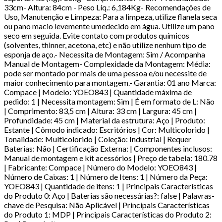
33cm- Altura: 84cm - Peso Líq.: 6,184Kg- Recomendações de
Uso, Manutenção e Limpeza: Para a limpeza, utilize flanela seca
ou pano macio levemente umedecido em água. Utilize um pano
seco em seguida. Evite contato com produtos químicos
(solventes, thinner, acetona, etc) e não utilize nenhum tipo de
esponja de aço.- Necessita de Montagem: Sim / Acompanha
Manual de Montagem- Complexidade da Montagem: Média:
pode ser montado por mais de uma pessoa e/ou necessite de
maior conhecimento para montagem.- Garantia: 01 ano Marca:
Compace | Modelo: YOEO843 | Quantidade máxima de
pedido: 1 | Necessita montagem: Sim | É em formato de L: Não
| Comprimento: 83,5 cm | Altura: 33 cm | Largura: 45 cm |
Profundidade: 45 cm | Material da estrutura: Aço | Produto:
Estante | Cômodo indicado: Escritórios | Cor: Multicolorido |
Tonalidade: Multicolorido | Coleção: Industrial | Requer
Baterias: Não | Certificação Externa: | Componentes inclusos:
Manual de montagem e kit acessórios | Preço de tabela: 180.78
| Fabricante: Compace | Número do Modelo: YOEO843 |
Número de Caixas: 1 | Número de Itens: 1 | Número da Peça:
YOEO843 | Quantidade de itens: 1 | Principais Características
do Produto 0: Aço | Baterias são necessárias?: false | Palavras-
chave de Pesquisa: Não Aplicável | Principais Características
do Produto 1: MDP | Principais Características do Produto 2: