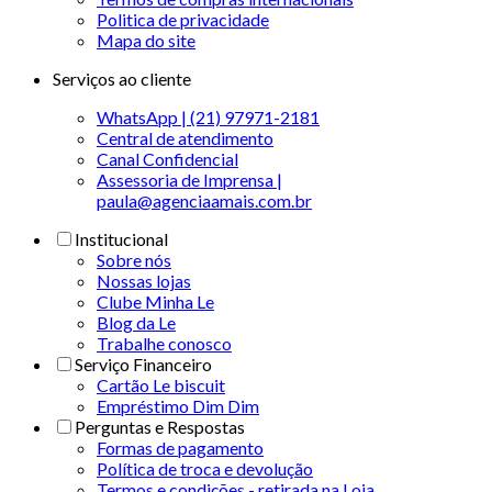
Politica de privacidade
Mapa do site
Serviços ao cliente
WhatsApp | (21) 97971-2181
Central de atendimento
Canal Confidencial
Assessoria de Imprensa |
paula@agenciaamais.com.br
Institucional
Sobre nós
Nossas lojas
Clube Minha Le
Blog da Le
Trabalhe conosco
Serviço Financeiro
Cartão Le biscuit
Empréstimo Dim Dim
Perguntas e Respostas
Formas de pagamento
Política de troca e devolução
Termos e condições - retirada na Loja