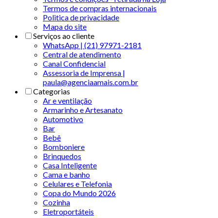
Termos de compras internacionais
Politica de privacidade
Mapa do site
Serviços ao cliente
WhatsApp | (21) 97971-2181
Central de atendimento
Canal Confidencial
Assessoria de Imprensa |
paula@agenciaamais.com.br
Categorias
Ar e ventilação
Armarinho e Artesanato
Automotivo
Bar
Bebê
Bomboniere
Brinquedos
Casa Inteligente
Cama e banho
Celulares e Telefonia
Copa do Mundo 2026
Cozinha
Eletroportáteis