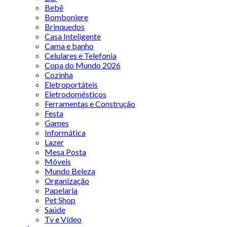
Bebê
Bomboniere
Brinquedos
Casa Inteligente
Cama e banho
Celulares e Telefonia
Copa do Mundo 2026
Cozinha
Eletroportáteis
Eletrodomésticos
Ferramentas e Construção
Festa
Games
Informática
Lazer
Mesa Posta
Móveis
Mundo Beleza
Organização
Papelaria
Pet Shop
Saúde
Tv e Vídeo