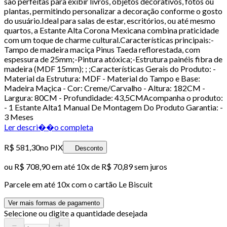
são perfeitas para exibir livros, objetos decorativos, fotos ou
plantas, permitindo personalizar a decoração conforme o gosto
do usuário.Ideal para salas de estar, escritórios, ou até mesmo
quartos, a Estante Alta Corona Mexicana combina praticidade
com um toque de charme cultural.Características principais:-
Tampo de madeira maciça Pinus Taeda reflorestada, com
espessura de 25mm;-Pintura atóxica;-Estrutura painéis fibra de
madeira (MDF 15mm); ; ;Características Gerais do Produto: -
Material da Estrutura: MDF - Material do Tampo e Base:
Madeira Maçica - Cor: Creme/Carvalho - Altura: 182CM -
Largura: 80CM - Profundidade: 43,5CMAcompanha o produto:
- 1 Estante Alta1 Manual De Montagem Do Produto Garantia: -
3 Meses
Ler descri��o completa
R$ 581,30
no PIX
Desconto
ou
R$ 708,90
em até
10x de R$ 70,89 sem juros
Parcele em até
10
x com o cartão
Le Biscuit
Ver mais formas de pagamento
Selecione ou digite a quantidade desejada