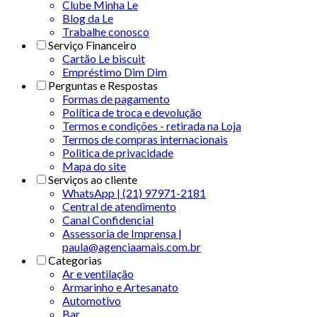
Clube Minha Le
Blog da Le
Trabalhe conosco
Serviço Financeiro
Cartão Le biscuit
Empréstimo Dim Dim
Perguntas e Respostas
Formas de pagamento
Política de troca e devolução
Termos e condições - retirada na Loja
Termos de compras internacionais
Politica de privacidade
Mapa do site
Serviços ao cliente
WhatsApp | (21) 97971-2181
Central de atendimento
Canal Confidencial
Assessoria de Imprensa |
paula@agenciaamais.com.br
Categorias
Ar e ventilação
Armarinho e Artesanato
Automotivo
Bar