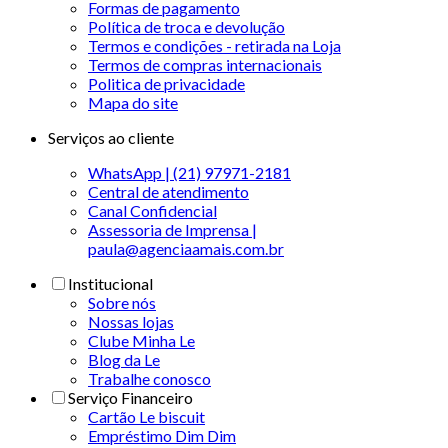
Formas de pagamento
Política de troca e devolução
Termos e condições - retirada na Loja
Termos de compras internacionais
Politica de privacidade
Mapa do site
Serviços ao cliente
WhatsApp | (21) 97971-2181
Central de atendimento
Canal Confidencial
Assessoria de Imprensa |
paula@agenciaamais.com.br
Institucional
Sobre nós
Nossas lojas
Clube Minha Le
Blog da Le
Trabalhe conosco
Serviço Financeiro
Cartão Le biscuit
Empréstimo Dim Dim