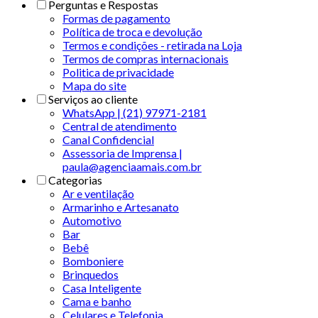
Perguntas e Respostas
Formas de pagamento
Política de troca e devolução
Termos e condições - retirada na Loja
Termos de compras internacionais
Politica de privacidade
Mapa do site
Serviços ao cliente
WhatsApp | (21) 97971-2181
Central de atendimento
Canal Confidencial
Assessoria de Imprensa |
paula@agenciaamais.com.br
Categorias
Ar e ventilação
Armarinho e Artesanato
Automotivo
Bar
Bebê
Bomboniere
Brinquedos
Casa Inteligente
Cama e banho
Celulares e Telefonia