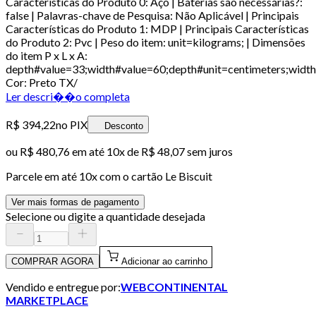
Características do Produto 0: Aço | Baterias são necessárias?:
false | Palavras-chave de Pesquisa: Não Aplicável | Principais
Características do Produto 1: MDP | Principais Características
do Produto 2: Pvc | Peso do item: unit=kilograms; | Dimensões
do item P x L x A:
depth#value=33;width#value=60;depth#unit=centimeters;width
Cor: Preto TX/
Ler descri��o completa
R$ 394,22
no PIX
Desconto
ou
R$ 480,76
em até
10x de R$ 48,07 sem juros
Parcele em até
10
x com o cartão
Le Biscuit
Ver mais formas de pagamento
Selecione ou digite a quantidade desejada
COMPRAR AGORA
Adicionar ao carrinho
Vendido e entregue por:
WEBCONTINENTAL
MARKETPLACE