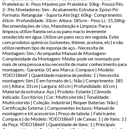
Prateleiras: 6- Peso Máximo por Prateleira: 10kg- Possui Pés:
2- Pés Niveladores: Sim - Acabamento Estrutura: Epóxi-Pó-
Formato: Retangular - Suporta Até (kg): 60kg- Comprimento:
60cm- Profundidade: 33cm- Altura: 185cm - Peso Lí.: 15,18Kg-
Recomendações de Uso, Manutenção e Limpeza: Para a
limpeza, utilize flanela seca ou pano macio levemente
umedecido em água. Utilize um pano seco em seguida. Evite
com produtos químicos (solventes, thinner, acetona, etc) e não
utilize nenhum tipo de esponja de aço.- Necessita de
Montagem: Sim / Acompanha Manual de Montagem-
Complexidade da Montagem: Média: pode ser montado por
mais de uma pessoa e/ou necessite de maior conhecimento para
montagem.- Garantia: 01 ano Marca: Compace | Modelo:
YOEO1866F | Quantidade máxima de pedido: 1 | Necessita
montagem: Sim | É em formato de L: Não | Comprimento: 185
cm | Altura: 33 cm | Largura: 60 cm | Profundidade: 60 cm |
Material da estrutura: Aço | Produto: Estante | Cômodo
indicado: Escritórios | Cor: Multicolorido | Tonalidade:
Multicolorido | Coleção: Industrial | Requer Baterias: Não |
Certificação Externa: | Componentes inclusos: Manual de
montagem e kit acessórios | Preço de tabela: | Fabricante:
Compace | do Modelo: YOEO1866F | de Caixas: 1 | de Itens: 1 |
da Peça: YOEO1866F | Quantidade de itens: 1 | Principais