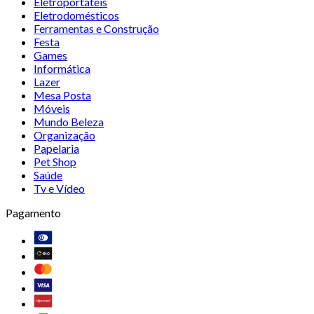
Eletroportáteis
Eletrodomésticos
Ferramentas e Construção
Festa
Games
Informática
Lazer
Mesa Posta
Móveis
Mundo Beleza
Organização
Papelaria
Pet Shop
Saúde
Tv e Vídeo
Pagamento