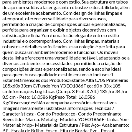
para ambientes modernos e com estilo. Sua estrutura em tubos
de aço com soldas a laser garante robustez e durabilidade, além
de um excelente acabamento. Com design de linhas limpas e
atemporal, oferece versatilidade para diversos usos,
permitindo a criação de composições únicas e personalizadas,
perfeita para organizar e exibir objetos decorativos com
sofisticação e linha Yon é uma fusão elegante entre o estilo
industrial e o contemporâneo. Com linhas limpas, materiais
robustos e detalhes sofisticados, essa coleção é perfeita para
quem busca um ambiente moderno e funcional. Os móveis
desta linha oferecem uma versatilidade notável, adaptando-se a
diversos ambientes e necessidades, permitindo a criação de
composições únicas e personalizadas. sendo a escolha ideal
para quem busca qualidade e estilo em um só Inclusos:1
EstanteDimensões dos Produtos:Estante Alta C/06 Prateleiras
185x60x33cm C/Fundo Yon YOEO1866F ço: 60 x 33 x 185
cmInformações Logísticas (Comp. X Prof. X Alt.) 185,5 x 34,5 x
8,5 cm - Peso: 16,0586 KgPeso Total: 16,0586
KgObservações:Não acompanha acessórios decorativos.
Imagens meramente ilustrativas.Informações Técnicas /
Características:- Cor do Produto: ço- Cor do Predominante:
Revestido- Marca: Metalig- Modelo: YOEO1866F- Linha: Yon-
Material: Mdp- Material da Estrutura / Pés: Aço- Acabamento:
BP- Escala de Brilho: Fosco- Fita de Borda: Pvc - Possui