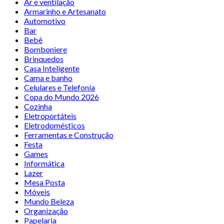
Ar e ventilação
Armarinho e Artesanato
Automotivo
Bar
Bebê
Bomboniere
Brinquedos
Casa Inteligente
Cama e banho
Celulares e Telefonia
Copa do Mundo 2026
Cozinha
Eletroportáteis
Eletrodomésticos
Ferramentas e Construção
Festa
Games
Informática
Lazer
Mesa Posta
Móveis
Mundo Beleza
Organização
Papelaria