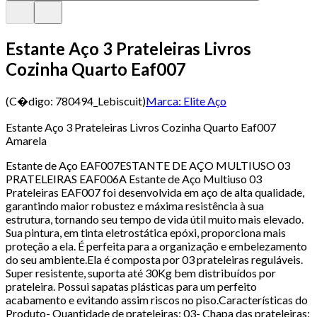
Estante Aço 3 Prateleiras Livros
Cozinha Quarto Eaf007
(C�digo:
780494_Lebiscuit
)
Marca:
Elite Aço
Estante Aço 3 Prateleiras Livros Cozinha Quarto Eaf007
Amarela
Estante de Aço EAF007ESTANTE DE AÇO MULTIUSO 03
PRATELEIRAS EAF006A Estante de Aço Multiuso 03
Prateleiras EAF007 foi desenvolvida em aço de alta qualidade,
garantindo maior robustez e máxima resistência à sua
estrutura, tornando seu tempo de vida útil muito mais elevado.
Sua pintura, em tinta eletrostática epóxi, proporciona mais
proteção a ela. É perfeita para a organização e embelezamento
do seu ambiente.Ela é composta por 03 prateleiras reguláveis.
Super resistente, suporta até 30Kg bem distribuídos por
prateleira. Possui sapatas plásticas para um perfeito
acabamento e evitando assim riscos no piso.Características do
Produto- Quantidade de prateleiras: 03- Chapa das prateleiras: