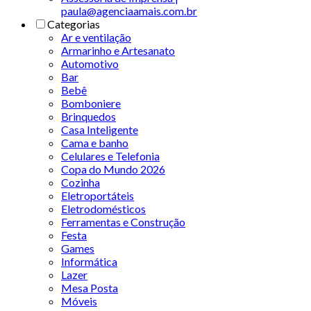
paula@agenciaamais.com.br
Categorias
Ar e ventilação
Armarinho e Artesanato
Automotivo
Bar
Bebê
Bomboniere
Brinquedos
Casa Inteligente
Cama e banho
Celulares e Telefonia
Copa do Mundo 2026
Cozinha
Eletroportáteis
Eletrodomésticos
Ferramentas e Construção
Festa
Games
Informática
Lazer
Mesa Posta
Móveis