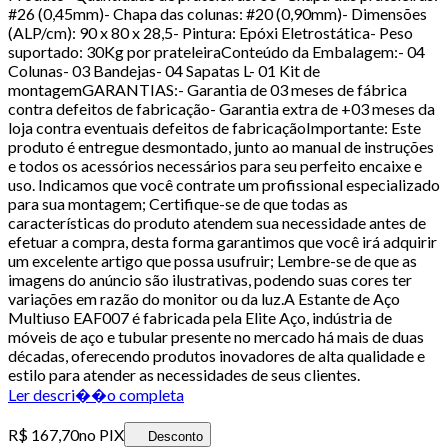
#26 (0,45mm)- Chapa das colunas: #20 (0,90mm)- Dimensões
(ALP/cm): 90 x 80 x 28,5- Pintura: Epóxi Eletrostática- Peso
suportado: 30Kg por prateleiraConteúdo da Embalagem:- 04
Colunas- 03 Bandejas- 04 Sapatas L- 01 Kit de
montagemGARANTIAS:- Garantia de 03 meses de fábrica
contra defeitos de fabricação- Garantia extra de +03 meses da
loja contra eventuais defeitos de fabricaçãoImportante: Este
produto é entregue desmontado, junto ao manual de instruções
e todos os acessórios necessários para seu perfeito encaixe e
uso. Indicamos que você contrate um profissional especializado
para sua montagem; Certifique-se de que todas as
características do produto atendem sua necessidade antes de
efetuar a compra, desta forma garantimos que você irá adquirir
um excelente artigo que possa usufruir; Lembre-se de que as
imagens do anúncio são ilustrativas, podendo suas cores ter
variações em razão do monitor ou da luz.A Estante de Aço
Multiuso EAF007 é fabricada pela Elite Aço, indústria de
móveis de aço e tubular presente no mercado há mais de duas
décadas, oferecendo produtos inovadores de alta qualidade e
estilo para atender as necessidades de seus clientes.
Ler descri��o completa
R$ 167,70
no PIX
Desconto