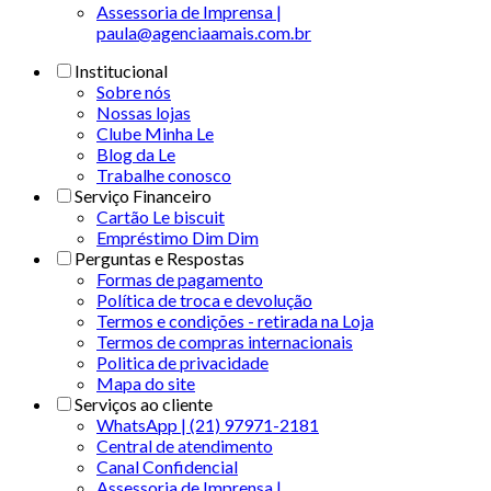
Assessoria de Imprensa |
paula@agenciaamais.com.br
Institucional
Sobre nós
Nossas lojas
Clube Minha Le
Blog da Le
Trabalhe conosco
Serviço Financeiro
Cartão Le biscuit
Empréstimo Dim Dim
Perguntas e Respostas
Formas de pagamento
Política de troca e devolução
Termos e condições - retirada na Loja
Termos de compras internacionais
Politica de privacidade
Mapa do site
Serviços ao cliente
WhatsApp | (21) 97971-2181
Central de atendimento
Canal Confidencial
Assessoria de Imprensa |