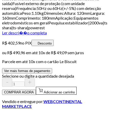
saída)Fusível externo de proteção (com unidade
reserva)Frequência:50Hz ou 60Hz(+/-5%) com detecção
automáticaPeso:1.10kgDimensões:Altura: 120mmLargura:
160mmComprimento: 180mmAplicação:Equipamentos
eletrodomésticos em geralPesquisa:estabilizador|2000va|ts
shara|ts-shara|powerest
Ler descri��o completa
R$ 402,59
no PIX
Desconto
ou
R$ 490,96
em até
10x de R$ 49,09 sem juros
Parcele em até
10
x com o cartão
Le Biscuit
Ver mais formas de pagamento
Selecione ou digite a quantidade desejada
COMPRAR AGORA
Adicionar ao carrinho
Vendido e entregue por:
WEBCONTINENTAL
MARKETPLACE