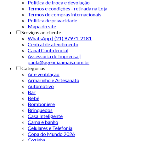
Política de troca e devolução
Termos e condições - retirada na Loja
Termos de compras internacionais
Politica de privacidade
Mapa do site
Serviços ao cliente
WhatsApp | (21) 97971-2181
Central de atendimento
Canal Confidencial
Assessoria de Imprensa |
paula@agenciaamais.com.br
Categorias
Ar e ventilação
Armarinho e Artesanato
Automotivo
Bar
Bebê
Bomboniere
Brinquedos
Casa Inteligente
Cama e banho
Celulares e Telefonia
Copa do Mundo 2026
Cozinha