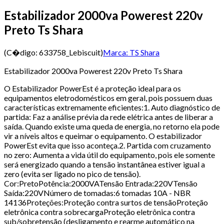
Estabilizador 2000va Powerest 220v
Preto Ts Shara
(C�digo:
633758_Lebiscuit
)
Marca:
TS Shara
Estabilizador 2000va Powerest 220v Preto Ts Shara
O Estabilizador PowerEst é a proteção ideal para os
equipamentos eletrodomésticos em geral, pois possuem duas
características extremamente eficientes:1. Auto diagnóstico de
partida: Faz a análise prévia da rede elétrica antes de liberar a
saída. Quando existe uma queda de energia, no retorno ela pode
vir a níveis altos e queimar o equipamento. O estabilizador
PowerEst evita que isso aconteça.2. Partida com cruzamento
no zero: Aumenta a vida útil do equipamento, pois ele somente
será energizado quando a tensão instantânea estiver igual a
zero (evita ser ligado no pico de tensão).
Cor:PretoPotência:2000VATensão Entrada:220VTensão
Saída:220VNúmero de tomadas:6 tomadas 10A - NBR
14136Proteções:Proteção contra surtos de tensãoProteção
eletrônica contra sobrecargaProteção eletrônica contra
sub/sobretensão (desligamento e rearme automático na