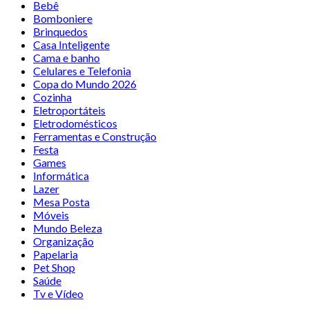
Bebê
Bomboniere
Brinquedos
Casa Inteligente
Cama e banho
Celulares e Telefonia
Copa do Mundo 2026
Cozinha
Eletroportáteis
Eletrodomésticos
Ferramentas e Construção
Festa
Games
Informática
Lazer
Mesa Posta
Móveis
Mundo Beleza
Organização
Papelaria
Pet Shop
Saúde
Tv e Vídeo