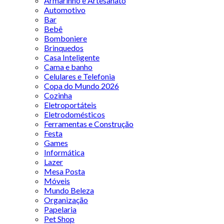
Armarinho e Artesanato
Automotivo
Bar
Bebê
Bomboniere
Brinquedos
Casa Inteligente
Cama e banho
Celulares e Telefonia
Copa do Mundo 2026
Cozinha
Eletroportáteis
Eletrodomésticos
Ferramentas e Construção
Festa
Games
Informática
Lazer
Mesa Posta
Móveis
Mundo Beleza
Organização
Papelaria
Pet Shop