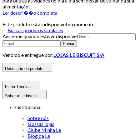
para outras atividades do dia a dia sem deixar de cuidar da sua
alimentação.
Ler descri��o completa
Este produto está indisponivel no momento
Buscar produtos similares
Avise-me quando estiver disponivel
Enviar
Vendido e entregue por:
LOJAS LE BISCUIT S/A
Descrição do produto
Ficha Técnica
Sobre a Le biscuit
Institucional
Sobre nós
Nossas lojas
Clube Minha Le
Blog da Le