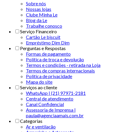
Sobre nós
Nossas lojas
Clube Minha Le
Blog da Le
Trabalhe conosco
Serviço Financeiro
Cartão Le biscuit
Empréstimo Dim Dim
Perguntas e Respostas
Formas de pagamento
Política de troca e devolução
Termos e condições - retirada na Loja
Termos de compras internacionais
Politica de privacidade
Mapa do site
Serviços ao cliente
WhatsApp | (21) 97971-2181
Central de atendimento
Canal Confidencial
Assessoria de Imprensa |
paula@agenciaamais.com.br
Categorias
Ar e ventilação