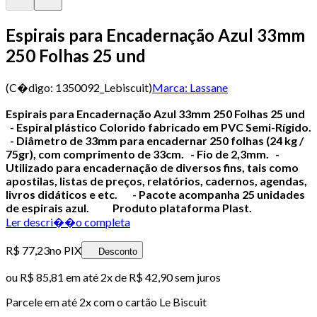
Espirais para Encadernação Azul 33mm
250 Folhas 25 und
(C�digo:
1350092_Lebiscuit
)
Marca:
Lassane
Espirais para Encadernação Azul 33mm 250 Folhas 25 und
- Espiral plástico Colorido fabricado em PVC Semi-Rígido.
- Diâmetro de 33mm para encadernar 250 folhas (24 kg /
75gr), com comprimento de 33cm.
- Fio de 2,3mm.
-
Utilizado para encadernação de diversos fins, tais como
apostilas, listas de preços, relatórios, cadernos, agendas,
livros didáticos e etc.
- Pacote acompanha 25 unidades
de espirais azul.
Produto plataforma Plast.
Ler descri��o completa
R$ 77,23
no PIX
Desconto
ou
R$ 85,81
em até
2x de R$ 42,90 sem juros
Parcele em até
2
x com o cartão
Le Biscuit