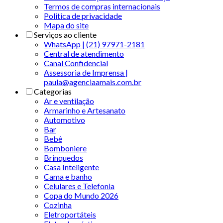
Termos de compras internacionais
Politica de privacidade
Mapa do site
Serviços ao cliente
WhatsApp | (21) 97971-2181
Central de atendimento
Canal Confidencial
Assessoria de Imprensa |
paula@agenciaamais.com.br
Categorias
Ar e ventilação
Armarinho e Artesanato
Automotivo
Bar
Bebê
Bomboniere
Brinquedos
Casa Inteligente
Cama e banho
Celulares e Telefonia
Copa do Mundo 2026
Cozinha
Eletroportáteis