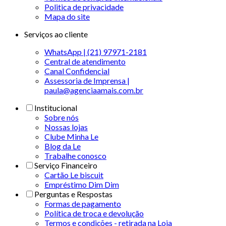
Politica de privacidade
Mapa do site
Serviços ao cliente
WhatsApp | (21) 97971-2181
Central de atendimento
Canal Confidencial
Assessoria de Imprensa |
paula@agenciaamais.com.br
Institucional
Sobre nós
Nossas lojas
Clube Minha Le
Blog da Le
Trabalhe conosco
Serviço Financeiro
Cartão Le biscuit
Empréstimo Dim Dim
Perguntas e Respostas
Formas de pagamento
Política de troca e devolução
Termos e condições - retirada na Loja