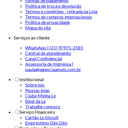
Formas de pagamento
Política de troca e devolução
Termos e condições - retirada na Loja
Termos de compras internacionais
Politica de privacidade
Mapa do site
Serviços ao cliente
WhatsApp | (21) 97971-2181
Central de atendimento
Canal Confidencial
Assessoria de Imprensa |
paula@agenciaamais.com.br
Institucional
Sobre nós
Nossas lojas
Clube Minha Le
Blog da Le
Trabalhe conosco
Serviço Financeiro
Cartão Le biscuit
Empréstimo Dim Dim