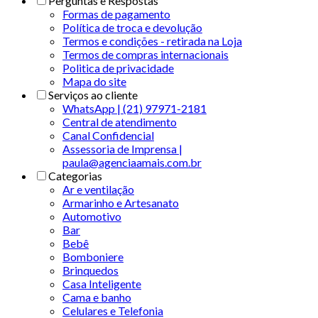
Perguntas e Respostas
Formas de pagamento
Política de troca e devolução
Termos e condições - retirada na Loja
Termos de compras internacionais
Politica de privacidade
Mapa do site
Serviços ao cliente
WhatsApp | (21) 97971-2181
Central de atendimento
Canal Confidencial
Assessoria de Imprensa |
paula@agenciaamais.com.br
Categorias
Ar e ventilação
Armarinho e Artesanato
Automotivo
Bar
Bebê
Bomboniere
Brinquedos
Casa Inteligente
Cama e banho
Celulares e Telefonia