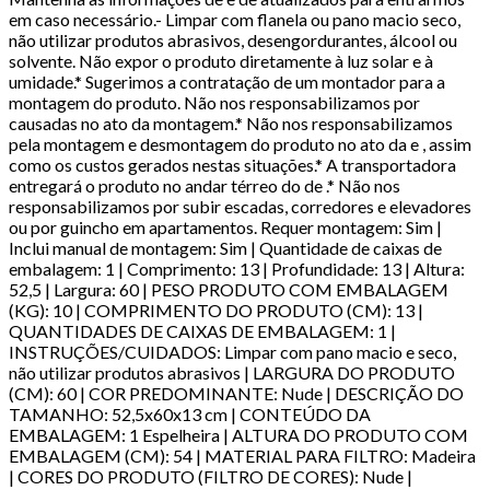
em caso necessário.- Limpar com flanela ou pano macio seco,
não utilizar produtos abrasivos, desengordurantes, álcool ou
solvente. Não expor o produto diretamente à luz solar e à
umidade.* Sugerimos a contratação de um montador para a
montagem do produto. Não nos responsabilizamos por
causadas no ato da montagem.* Não nos responsabilizamos
pela montagem e desmontagem do produto no ato da e , assim
como os custos gerados nestas situações.* A transportadora
entregará o produto no andar térreo do de .* Não nos
responsabilizamos por subir escadas, corredores e elevadores
ou por guincho em apartamentos. Requer montagem: Sim |
Inclui manual de montagem: Sim | Quantidade de caixas de
embalagem: 1 | Comprimento: 13 | Profundidade: 13 | Altura:
52,5 | Largura: 60 | PESO PRODUTO COM EMBALAGEM
(KG): 10 | COMPRIMENTO DO PRODUTO (CM): 13 |
QUANTIDADES DE CAIXAS DE EMBALAGEM: 1 |
INSTRUÇÕES/CUIDADOS: Limpar com pano macio e seco,
não utilizar produtos abrasivos | LARGURA DO PRODUTO
(CM): 60 | COR PREDOMINANTE: Nude | DESCRIÇÃO DO
TAMANHO: 52,5x60x13 cm | CONTEÚDO DA
EMBALAGEM: 1 Espelheira | ALTURA DO PRODUTO COM
EMBALAGEM (CM): 54 | MATERIAL PARA FILTRO: Madeira
| CORES DO PRODUTO (FILTRO DE CORES): Nude |