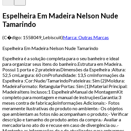
Espelheira Em Madeira Nelson Nude
Tamarindo
(C�digo:
1558049_Lebiscuit
)
Marca:
Outras Marcas
Espelheira Em Madeira Nelson Nude Tamarindo
Espelheira é a solução completa para o seu banheiro e ideal
para organizar seus itens do banheiro.Estrutura em Madeira.
Possui 1 porta e 2 prateleirasDimensões da Espelheira :Altura:
52,5 cmLargura: 60 cmProfundidade: 13,5 cmInformações da
Espelheira :Cor:Nude/TamarindoPrateleiras: Sim (2)Moldura:
MadeiraFormato: RetangularPortas: Sim (1)Material Principal:
MadeiraItens Inclusos:1 EspelheiraManual de MontagemKit
completo para montagem e manual de instruçõesGarantia:3
meses contra de fabricaçãoInformações Adicionais:- Fotos
meramente ilustrativas do produto no ambiente.- Os objetos
que ambientam as fotos não acompanham o produto;- Verificar
descrição e tamanho do produto antes da compra.- Avaliar a
mercadoria no ato do e recuse em caso de divergência ou .-
Mantenha as informações de e de atualizados para entrarmos