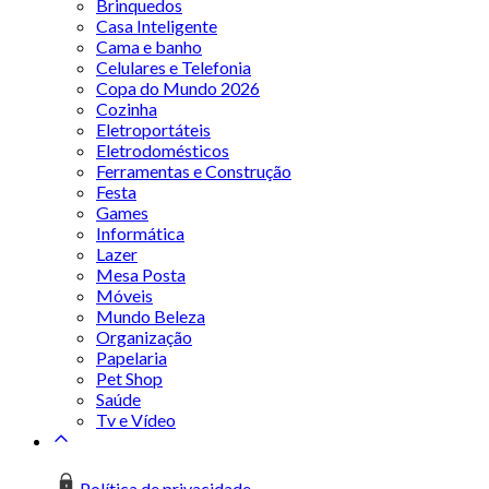
Brinquedos
Casa Inteligente
Cama e banho
Celulares e Telefonia
Copa do Mundo 2026
Cozinha
Eletroportáteis
Eletrodomésticos
Ferramentas e Construção
Festa
Games
Informática
Lazer
Mesa Posta
Móveis
Mundo Beleza
Organização
Papelaria
Pet Shop
Saúde
Tv e Vídeo
Política de privacidade