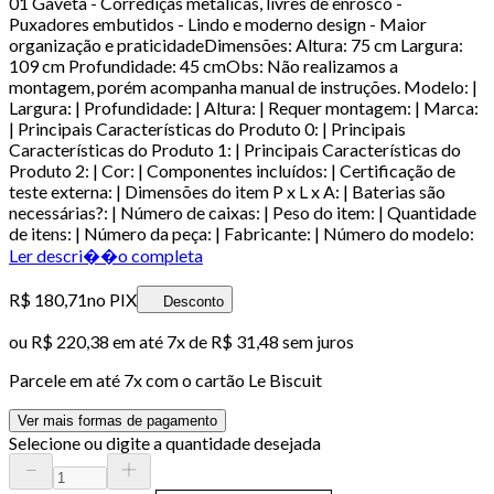
01 Gaveta - Corrediças metálicas, livres de enrosco -
Puxadores embutidos - Lindo e moderno design - Maior
organização e praticidadeDimensões: Altura: 75 cm Largura:
109 cm Profundidade: 45 cmObs: Não realizamos a
montagem, porém acompanha manual de instruções. Modelo: |
Largura: | Profundidade: | Altura: | Requer montagem: | Marca:
| Principais Características do Produto 0: | Principais
Características do Produto 1: | Principais Características do
Produto 2: | Cor: | Componentes incluídos: | Certificação de
teste externa: | Dimensões do item P x L x A: | Baterias são
necessárias?: | Número de caixas: | Peso do item: | Quantidade
de itens: | Número da peça: | Fabricante: | Número do modelo:
Ler descri��o completa
R$ 180,71
no PIX
Desconto
ou
R$ 220,38
em até
7x de R$ 31,48 sem juros
Parcele em até
7
x com o cartão
Le Biscuit
Ver mais formas de pagamento
Selecione ou digite a quantidade desejada