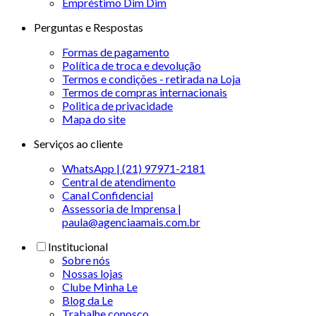
Empréstimo Dim Dim
Perguntas e Respostas
Formas de pagamento
Política de troca e devolução
Termos e condições - retirada na Loja
Termos de compras internacionais
Politica de privacidade
Mapa do site
Serviços ao cliente
WhatsApp | (21) 97971-2181
Central de atendimento
Canal Confidencial
Assessoria de Imprensa |
paula@agenciaamais.com.br
Institucional
Sobre nós
Nossas lojas
Clube Minha Le
Blog da Le
Trabalhe conosco