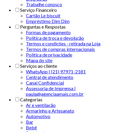
Trabalhe conosco
Serviço Financeiro
Cartão Le biscuit
Empréstimo Dim Dim
Perguntas e Respostas
Formas de pagamento
Política de troca e devolução
Termos e condições - retirada na Loja
Termos de compras internacionais
Politica de privacidade
Mapa do site
Serviços ao cliente
WhatsApp | (21) 97971-2181
Central de atendimento
Canal Confidencial
Assessoria de Imprensa |
paula@agenciaamais.com.br
Categorias
Ar e ventilação
Armarinho e Artesanato
Automotivo
Bar
Bebê