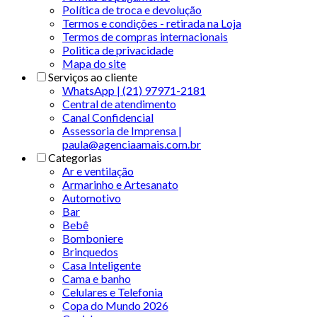
Política de troca e devolução
Termos e condições - retirada na Loja
Termos de compras internacionais
Politica de privacidade
Mapa do site
Serviços ao cliente
WhatsApp | (21) 97971-2181
Central de atendimento
Canal Confidencial
Assessoria de Imprensa |
paula@agenciaamais.com.br
Categorias
Ar e ventilação
Armarinho e Artesanato
Automotivo
Bar
Bebê
Bomboniere
Brinquedos
Casa Inteligente
Cama e banho
Celulares e Telefonia
Copa do Mundo 2026