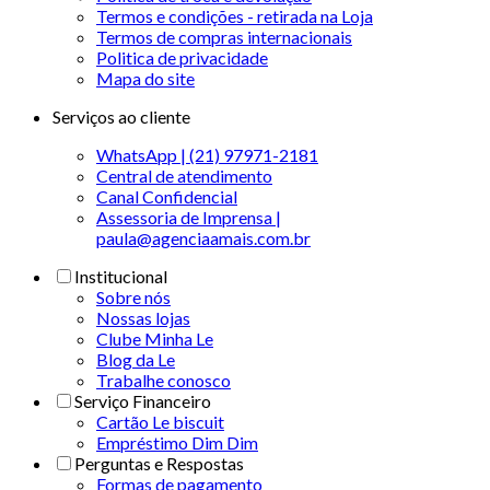
Termos e condições - retirada na Loja
Termos de compras internacionais
Politica de privacidade
Mapa do site
Serviços ao cliente
WhatsApp | (21) 97971-2181
Central de atendimento
Canal Confidencial
Assessoria de Imprensa |
paula@agenciaamais.com.br
Institucional
Sobre nós
Nossas lojas
Clube Minha Le
Blog da Le
Trabalhe conosco
Serviço Financeiro
Cartão Le biscuit
Empréstimo Dim Dim
Perguntas e Respostas
Formas de pagamento