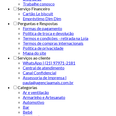
Trabalhe conosco
Serviço Financeiro
Cartão Le biscuit
Empréstimo Dim Dim
Perguntas e Respostas
Formas de pagamento
Política de troca e devolução
Termos e condições - retirada na Loja
Termos de compras internacionais
Politica de privacidade
Mapa do site
Serviços ao cliente
WhatsApp | (21) 97971-2181
Central de atendimento
Canal Confidencial
Assessoria de Imprensa |
paula@agenciaamais.com.br
Categorias
Ar e ventilação
Armarinho e Artesanato
Automotivo
Bar
Bebê