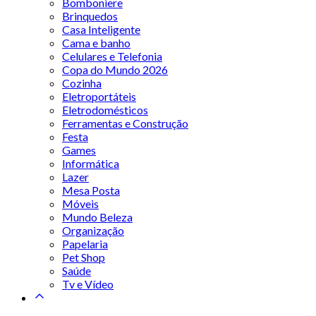
Bomboniere
Brinquedos
Casa Inteligente
Cama e banho
Celulares e Telefonia
Copa do Mundo 2026
Cozinha
Eletroportáteis
Eletrodomésticos
Ferramentas e Construção
Festa
Games
Informática
Lazer
Mesa Posta
Móveis
Mundo Beleza
Organização
Papelaria
Pet Shop
Saúde
Tv e Vídeo