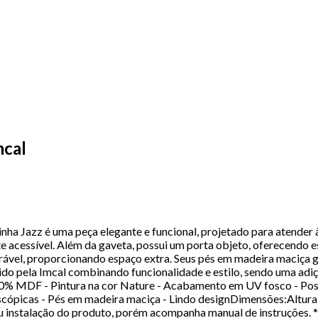
mcal
inha Jazz é uma peça elegante e funcional, projetado para atender
 acessível. Além da gaveta, possui um porta objeto, oferecendo es
urável, proporcionando espaço extra. Seus pés em madeira maciça 
o pela Imcal combinando funcionalidade e estilo, sendo uma adiçã
0% MDF - Pintura na cor Nature - Acabamento em UV fosco - Possui
escópicas - Pés em madeira maciça - Lindo designDimensões:Altura
nstalação do produto, porém acompanha manual de instruções. *T