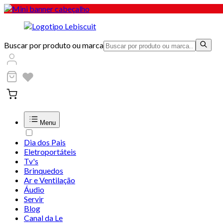
Buscar por produto ou marca
Menu
Dia dos Pais
Eletroportáteis
Tv's
Brinquedos
Ar e Ventilação
Áudio
Servir
Blog
Canal da Le