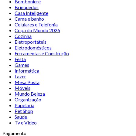
Bomboniere
Brinquedos
Casa Inteligente
Cama e banho
Celulares e Telefonia
Copa do Mundo 2026
Cozinha
Eletroportáteis
Eletrodomésticos
Ferramentas e Construção
Festa
Games
Informática
Lazer
Mesa Posta
Móveis
Mundo Beleza
Organização
Papelaria
Pet Shop
Saúde
Tv e Vídeo
Pagamento