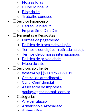
Nossas lojas
Clube Minha Le
Blog da Le
Trabalhe conosco
Serviço Financeiro
Cartão Le biscuit
Empréstimo Dim Dim
Perguntas e Respostas
Formas de pagamento
Política de troca e devolução
Termos e condições - retirada na Loja
Termos de compras internacionais
Politica de privacidade
Mapa do site
Serviços ao cliente
WhatsApp | (21) 97971-2181
Central de atendimento
Canal Confidencial
Assessoria de Imprensa |
paula@agenciaamais.com.br
Categorias
Ar e ventilação
Armarinho e Artesanato
Automotivo