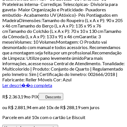
Prateleiras interna- Corrediças Telescópicas- Divisória para
gaveta- Maior Organização e Praticidade- Puxadores
embutido- Acabamento UV (Atóxico)- Pés Pontiagudos em
MadeiraDimensões:Tamanho do Roupeiro (L x A x P): 90 x 205
x 46 cmTamanho do Berço (L x A x P): 135 x 95 x 76
cmTamanho do Colchão (L x A x P): 70 x 10 x 130 cmTamanho
da Cômoda (L x A x P): 133 x 91 x 46 cmGarantia: 3
mesesVolumes: 10 VolumesMontagem: O Produto vai
desmontado com manual e todos acessórios. Recomendamos
que a montagem seja feita por um profissional.Recomendação
de Limpeza: Utilize pano levemente úmidoPara mais
informações, acesse nossa Central de Atendimento. Tonalidade:
Multicolorido | Produto: Conjunto de Quarto | Regulamentado
pelo Inmetro: Sim | Certificação do Inmetro: 002666/2018 |
Fabricante: Reller Móveis Cor: Azul
Ler descri��o completa
R$ 2.363,19
no PIX
Desconto
ou
R$ 2.881,94
em até
10x de R$ 288,19 sem juros
Parcele em até
10
x com o cartão
Le Biscuit