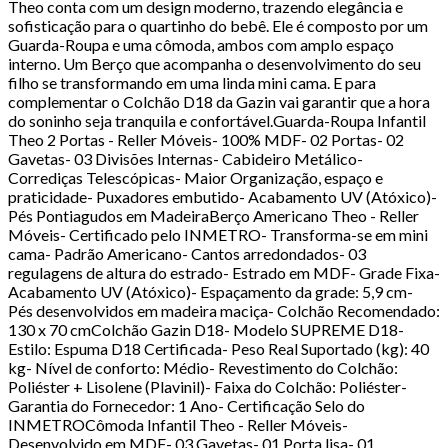
Theo conta com um design moderno, trazendo elegância e
sofisticação para o quartinho do bebê. Ele é composto por um
Guarda-Roupa e uma cômoda, ambos com amplo espaço
interno. Um Berço que acompanha o desenvolvimento do seu
filho se transformando em uma linda mini cama. E para
complementar o Colchão D18 da Gazin vai garantir que a hora
do soninho seja tranquila e confortável.Guarda-Roupa Infantil
Theo 2 Portas - Reller Móveis- 100% MDF- 02 Portas- 02
Gavetas- 03 Divisões Internas- Cabideiro Metálico-
Corrediças Telescópicas- Maior Organização, espaço e
praticidade- Puxadores embutido- Acabamento UV (Atóxico)-
Pés Pontiagudos em MadeiraBerço Americano Theo - Reller
Móveis- Certificado pelo INMETRO- Transforma-se em mini
cama- Padrão Americano- Cantos arredondados- 03
regulagens de altura do estrado- Estrado em MDF- Grade Fixa-
Acabamento UV (Atóxico)- Espaçamento da grade: 5,9 cm-
Pés desenvolvidos em madeira maciça- Colchão Recomendado:
130 x 70 cmColchão Gazin D18- Modelo SUPREME D18-
Estilo: Espuma D18 Certificada- Peso Real Suportado (kg): 40
kg- Nível de conforto: Médio- Revestimento do Colchão:
Poliéster + Lisolene (Plavinil)- Faixa do Colchão: Poliéster-
Garantia do Fornecedor: 1 Ano- Certificação Selo do
INMETROCômoda Infantil Theo - Reller Móveis-
Desenvolvido em MDF- 03 Gavetas- 01 Porta lisa- 01