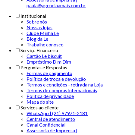
paula@agenciaamais.com.br
Institucional
Sobre nós
Nossas lojas
Clube Minha Le
Blog da Le
Trabalhe conosco
Serviço Financeiro
Cartão Le biscuit
Empréstimo Dim Dim
Perguntas e Respostas
Formas de pagamento
Política de troca e devolução
Termos e condições - retirada na Loja
Termos de compras internacionais
Politica de privacidade
Mapa do site
Serviços ao cliente
WhatsApp | (21) 97971-2181
Central de atendimento
Canal Confidencial
Assessoria de Imprensa |