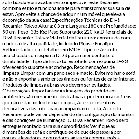
sofisticado e um acabamento impecável, este Recamier
combina estilo e funcionalidade para transformar sua sala de
estar. Aproveite a chance de adquirir um móvel que eleva a
decoração da sua casa!Especificações Técnicas do Divã
Recamier Tokyo:Altura: 83 cm; Largura: 180 cm; Profundidade:
90 cm; Peso: 335 Kg; Peso Suportado: 220 Kg.Diferenciais do
Divã Recamier Tokyo:Material da Estrutura: construída com
madeira de alta qualidade, incluindo Pinus e Eucalipto
Reflorestado, com detalhes em MDF; Tipo de Assento:
acolchoado com espuma D-23 para maior conforto e
durabilidade; Tipo de Encosto: estofado com espuma D-23,
oferecendo suporte e aconchego. Recomendações de
limpeza:Limpar com um pano seco e macio. Evite molhar o sofá
e não o exponha a ambientes úmidos ou fontes de calor intenso.
Produtos de limpeza abrasivos devem ser evitados.
Observações Importantes:As imagens do produto em
ambientes são meramente ilustrativas e podem mostrar itens
que não estão incluídos na compra; Acessórios e itens
decorativos das fotos não acompanham o sofá; A cor do
Recamier pode variar dependendo da configuração do monitor
e das condições de iluminação; O Divã Recamier Tokyo será
entregue montado para sua comodidade; Verifique as
dimensões do sofá e certifique-se de que ele passará por
portas, elevadores e corredores antes da compra, pois a