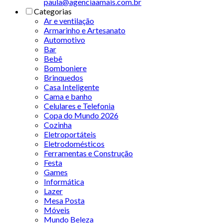
paula@agenciaamais.com.br
Categorias
Ar e ventilação
Armarinho e Artesanato
Automotivo
Bar
Bebê
Bomboniere
Brinquedos
Casa Inteligente
Cama e banho
Celulares e Telefonia
Copa do Mundo 2026
Cozinha
Eletroportáteis
Eletrodomésticos
Ferramentas e Construção
Festa
Games
Informática
Lazer
Mesa Posta
Móveis
Mundo Beleza