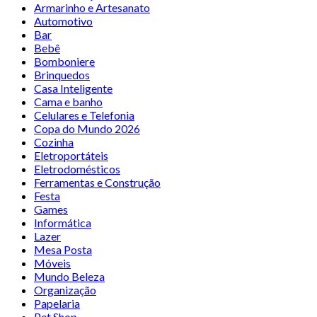
Armarinho e Artesanato
Automotivo
Bar
Bebê
Bomboniere
Brinquedos
Casa Inteligente
Cama e banho
Celulares e Telefonia
Copa do Mundo 2026
Cozinha
Eletroportáteis
Eletrodomésticos
Ferramentas e Construção
Festa
Games
Informática
Lazer
Mesa Posta
Móveis
Mundo Beleza
Organização
Papelaria
Pet Shop