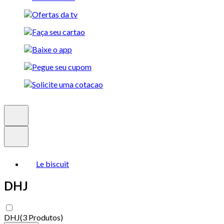
Le biscuit
DHJ
DHJ
(
3 Produtos
)