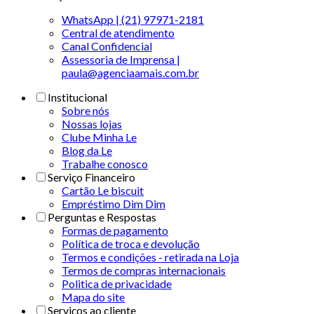
WhatsApp | (21) 97971-2181
Central de atendimento
Canal Confidencial
Assessoria de Imprensa |
paula@agenciaamais.com.br
Institucional
Sobre nós
Nossas lojas
Clube Minha Le
Blog da Le
Trabalhe conosco
Serviço Financeiro
Cartão Le biscuit
Empréstimo Dim Dim
Perguntas e Respostas
Formas de pagamento
Política de troca e devolução
Termos e condições - retirada na Loja
Termos de compras internacionais
Politica de privacidade
Mapa do site
Serviços ao cliente