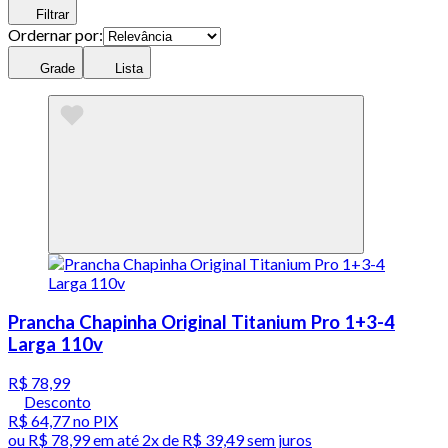
Filtrar
Ordernar por:
Grade
Lista
Prancha Chapinha Original Titanium Pro 1+3-4
Larga 110v
R$ 78,99
Desconto
R$ 64,77
no PIX
ou
R$ 78,99
em até
2x de R$ 39,49 sem juros