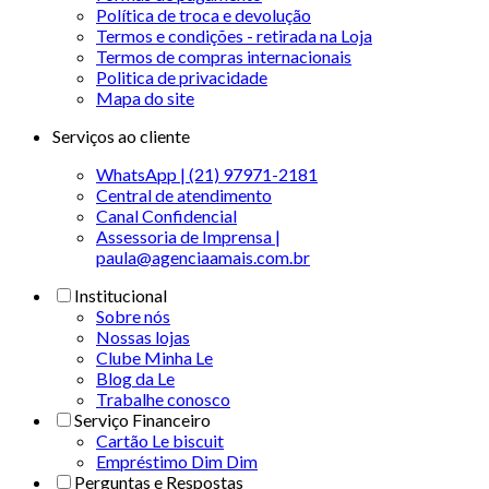
Política de troca e devolução
Termos e condições - retirada na Loja
Termos de compras internacionais
Politica de privacidade
Mapa do site
Serviços ao cliente
WhatsApp | (21) 97971-2181
Central de atendimento
Canal Confidencial
Assessoria de Imprensa |
paula@agenciaamais.com.br
Institucional
Sobre nós
Nossas lojas
Clube Minha Le
Blog da Le
Trabalhe conosco
Serviço Financeiro
Cartão Le biscuit
Empréstimo Dim Dim
Perguntas e Respostas