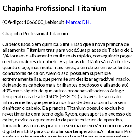
Chapinha Profissional Titanium
(C�digo:
1066600_Lebiscuit
)
Marca:
DHJ
Chapinha Profissional Titanium
Cabelos lisos. Sem química. Sim! É isso que a nova prancha de
alisamento Titanium traz para você.Suas placas de Titânio de 1
¹/4 tornam o alisamento muito mais rápido, conseguindo pegar
mechas maiores de cabelo. As placas de titânio são tão fortes
quanto o aço, mas muito mais leves, além de serem excelentes
condutoras de calor. Além disso, possuem superfície
extremamente lisa, que permite um deslizar agradável, macio,
deixando os cabelos mais brilhantes e sedosos e alisando até
40% mais rápido do que outras pranchas alisadoras.Atinge
temperaturas de até 450°F (~230°C), através de seu calor
infravermelho, que penetra nos fios de dentro para fora sem
danificar o cabelo. E a prancha Titanium possui o exclusivo
revestimento com tecnologia Ryton, que suporta o excesso de
calor, e evita o aquecimento da parte exterior do aparelho,
tornando assim mais prático o seu manuseio.Vem com um visor
digital em LED para controlar sua temperatura.A Titanium Pro
equipou esta prancha com tecnologia iônica que proporciona