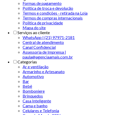
Formas de pagamento
Política de troca e devolução
Termos e condições - retirada na Loja
Termos de compras internacionais
Politica de privacidade
Mapa do site
Serviços ao cliente
WhatsApp | (21) 97971-2181
Central de atendimento
Canal Confidencial
Assessoria de Imprensa |
paula@agenciaamais.com.br
Categorias
Ar e ventilação
Armarinho e Artesanato
Automotivo
Bar
Bebê
Bomboniere
Brinquedos
Casa Inteligente
Cama e banho
Celulares e Telefonia