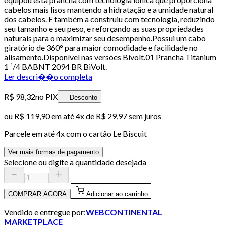
cabelos mais lisos mantendo a hidratação e a umidade natural
dos cabelos. E também a construiu com tecnologia, reduzindo
seu tamanho e seu peso, e reforçando as suas propriedades
naturais para o maximizar seu desempenho.Possui um cabo
giratório de 360° para maior comodidade e facilidade no
alisamento.Disponível nas versões Bivolt.01 Prancha Titanium
1 ¹/4 BABNT 2094 BR BiVolt.
Ler descri��o completa
R$ 98,32
no PIX
Desconto
ou
R$ 119,90
em até
4x de R$ 29,97 sem juros
Parcele em até
4
x com o cartão
Le Biscuit
Ver mais formas de pagamento
Selecione ou digite a quantidade desejada
COMPRAR AGORA
Adicionar ao carrinho
Vendido e entregue por:
WEBCONTINENTAL
MARKETPLACE